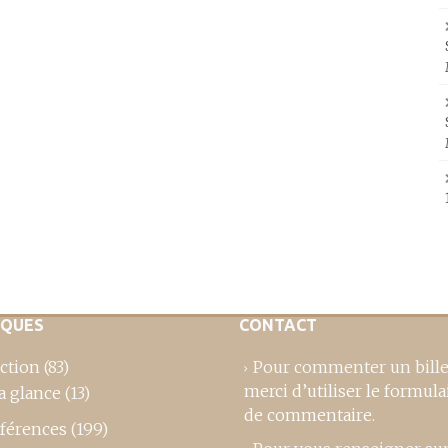
IQUES
CONTACT
ction
(83)
Pour commenter un bille
merci d’utiliser le formula
a glance
(13)
de commentaire
.
férences
(199)