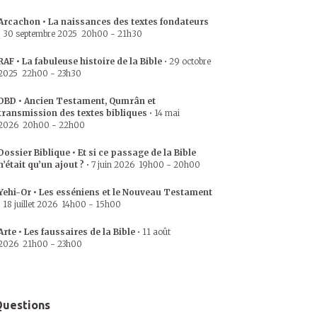
Arcachon • La naissances des textes fondateurs
•
30 septembre 2025
20h00
-
21h30
RAF • La fabuleuse histoire de la Bible
•
29 octobre
2025
22h00
-
23h30
DBD • Ancien Testament, Qumrân et
transmission des textes bibliques
•
14 mai
2026
20h00
-
22h00
Dossier Biblique • Et si ce passage de la Bible
n’était qu’un ajout ?
•
7 juin 2026
19h00
-
20h00
Yehi-Or • Les esséniens et le Nouveau Testament
•
18 juillet 2026
14h00
-
15h00
Arte • Les faussaires de la Bible
•
11 août
2026
21h00
-
23h00
uestions