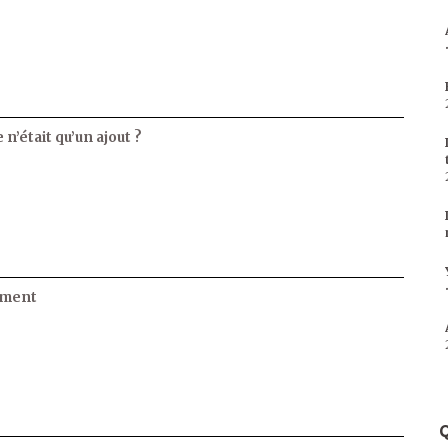
 n’était qu’un ajout ?
ament
Q