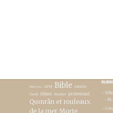
RUBR
Bible
canon
APM
#MeToo
Séle
Islam
protestant
David
Moabite
At 
Qumrân et rouleaux
Con
de la mer Morte