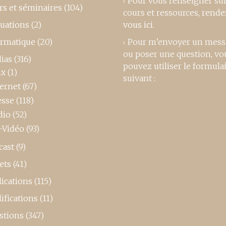
Pour vous renseigner su
rs et séminaires
(104)
cours et ressources,
rende
luations
(2)
vous ici
.
ormatique
(20)
Pour m’envoyer un mess
ou poser une question, vo
ias
(316)
pouvez utiliser le formula
ux
(1)
suivant :
ternet
(67)
esse
(118)
dio
(52)
-Vidéo
(93)
cast
(9)
ets
(41)
ications
(115)
ifications
(11)
stions
(347)