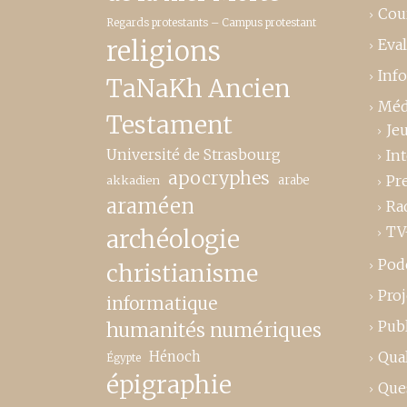
Cou
Regards protestants – Campus protestant
religions
Eva
Inf
TaNaKh Ancien
Méd
Testament
Je
Université de Strasbourg
In
apocryphes
Pr
akkadien
arabe
araméen
Ra
TV
archéologie
Pod
christianisme
Proj
informatique
Publ
humanités numériques
Hénoch
Qual
Égypte
épigraphie
Que