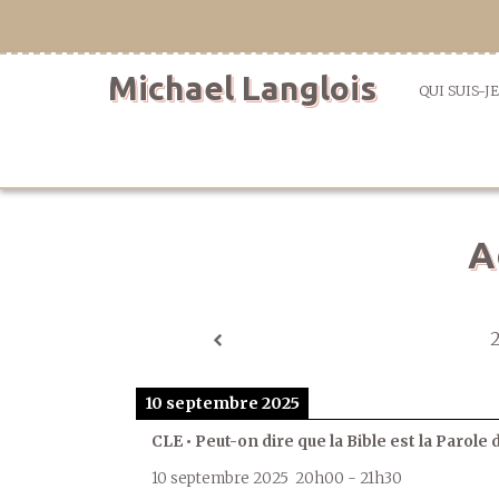
Aller
directement
au
Michael Langlois
contenu
QUI SUIS-JE
A
10 septembre 2025
CLE • Peut-on dire que la Bible est la Parole 
10 septembre 2025
20h00
-
21h30