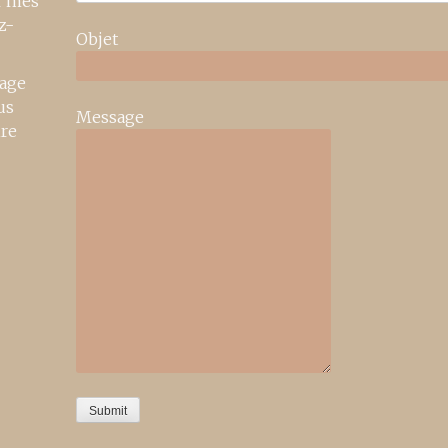
r mes
z-
Objet
age
us
Message
ire