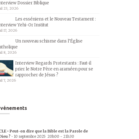
nterview Dossier Biblique
uil 23, 2026
Les esséniens et le Nouveau Testament :
nterview Yehi-Or Institut
uil 17, 2026
Un nouveau schisme dans l’Église
atholique
uil 8, 2026
Interview Regards Protestants : Faut-il
prier le Notre Père en araméen pour se
rapprocher de Jésus ?
uil 7, 2026
Événements
CLE • Peut-on dire que la Bible est la Parole de
Dieu ?
•
10 septembre 2025
20h00
-
21h30