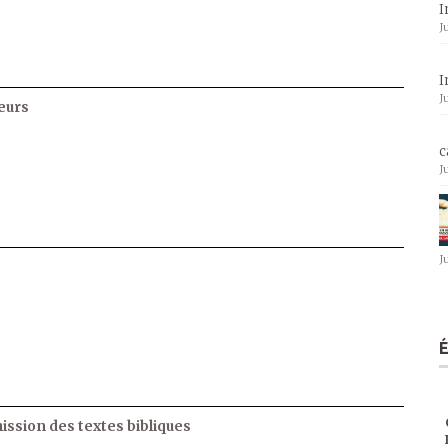
I
J
I
J
eurs
c
J
J
ssion des textes bibliques