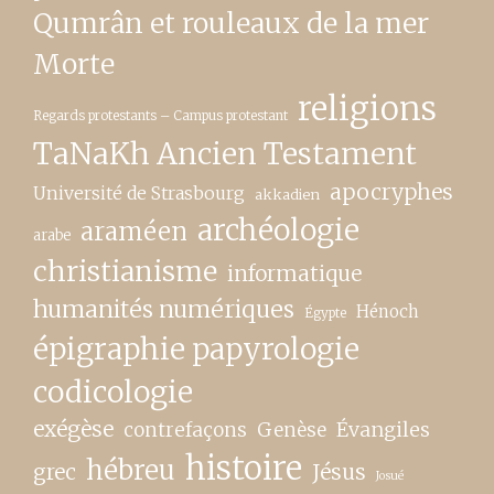
Qumrân et rouleaux de la mer
Morte
religions
Regards protestants – Campus protestant
TaNaKh Ancien Testament
apocryphes
Université de Strasbourg
akkadien
archéologie
araméen
arabe
christianisme
informatique
humanités numériques
Hénoch
Égypte
épigraphie papyrologie
codicologie
exégèse
contrefaçons
Genèse
Évangiles
histoire
hébreu
grec
Jésus
Josué