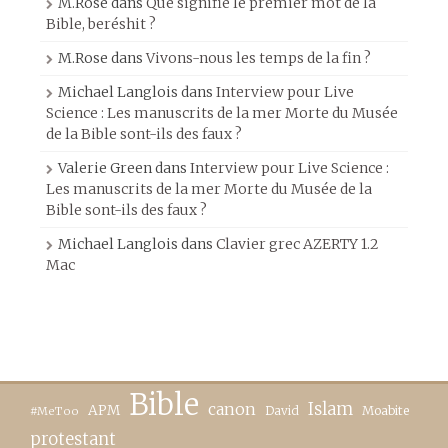
M.Rose
dans
Que signifie le premier mot de la
Bible, beréshit ?
M.Rose
dans
Vivons-nous les temps de la fin ?
Michael Langlois
dans
Interview pour Live
Science : Les manuscrits de la mer Morte du Musée
de la Bible sont-ils des faux ?
Valerie Green
dans
Interview pour Live Science :
Les manuscrits de la mer Morte du Musée de la
Bible sont-ils des faux ?
Michael Langlois
dans
Clavier grec AZERTY 1.2
Mac
Bible
canon
Islam
APM
David
Moabite
#MeToo
protestant