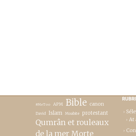
RUBR
Bible
canon
APM
#MeToo
Séle
Islam
protestant
David
Moabite
At 
Qumrân et rouleaux
Con
de la mer Morte