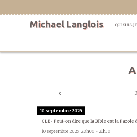
Aller
directement
au
Michael Langlois
contenu
QUI SUIS-JE
A
10 septembre 2025
CLE • Peut-on dire que la Bible est la Parole 
10 septembre 2025
20h00
-
21h30