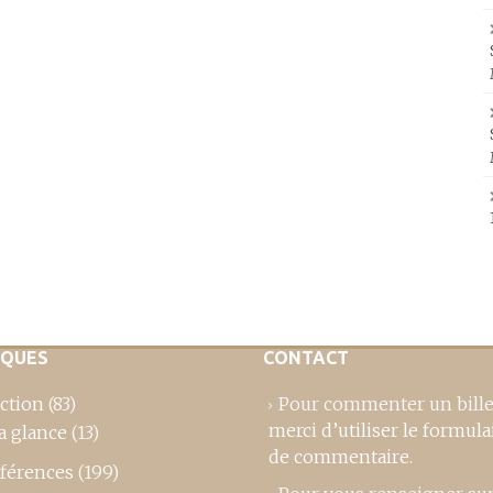
IQUES
CONTACT
ction
(83)
Pour commenter un bille
merci d’utiliser le formula
a glance
(13)
de commentaire
.
férences
(199)