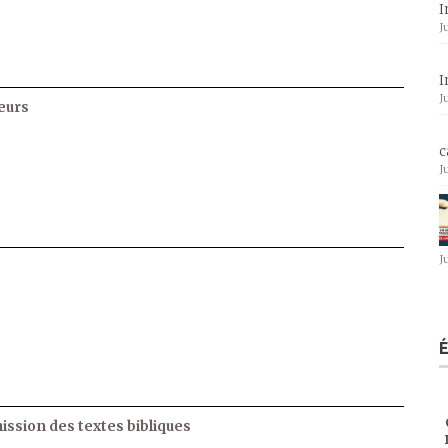
I
J
I
J
eurs
c
J
J
ssion des textes bibliques