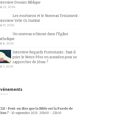
nterview Dossier Biblique
uil 23, 2026
Les esséniens et le Nouveau Testament :
nterview Yehi-Or Institut
uil 17, 2026
Un nouveau schisme dans l’Église
atholique
uil 8, 2026
Interview Regards Protestants : Faut-il
prier le Notre Père en araméen pour se
rapprocher de Jésus ?
uil 7, 2026
Événements
CLE • Peut-on dire que la Bible est la Parole de
Dieu ?
•
10 septembre 2025
20h00
-
21h30