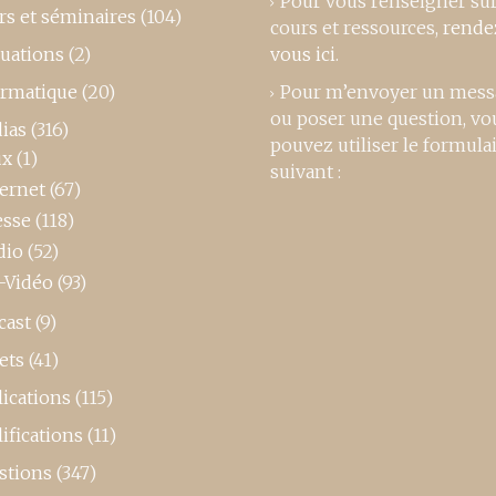
Pour vous renseigner su
rs et séminaires
(104)
cours et ressources,
rende
luations
(2)
vous ici
.
ormatique
(20)
Pour m’envoyer un mess
ou poser une question, vo
ias
(316)
pouvez utiliser le formula
ux
(1)
suivant :
ternet
(67)
esse
(118)
dio
(52)
-Vidéo
(93)
cast
(9)
ets
(41)
ications
(115)
ifications
(11)
stions
(347)