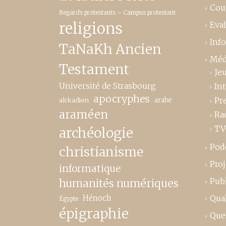
Cou
Regards protestants – Campus protestant
religions
Eva
Inf
TaNaKh Ancien
Méd
Testament
Je
Université de Strasbourg
In
apocryphes
Pr
akkadien
arabe
araméen
Ra
TV
archéologie
Pod
christianisme
Proj
informatique
Publ
humanités numériques
Hénoch
Qual
Égypte
épigraphie
Que