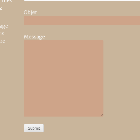
r mes
z-
Objet
age
us
Message
ire