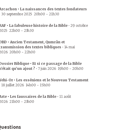
Arcachon • La naissances des textes fondateurs
•
30 septembre 2025
20h00
-
21h30
RAF • La fabuleuse histoire de la Bible
•
29 octobre
2025
22h00
-
23h30
DBD • Ancien Testament, Qumrân et
transmission des textes bibliques
•
14 mai
2026
20h00
-
22h00
Dossier Biblique • Et si ce passage de la Bible
n’était qu’un ajout ?
•
7 juin 2026
19h00
-
20h00
Yehi-Or • Les esséniens et le Nouveau Testament
•
18 juillet 2026
14h00
-
15h00
Arte • Les faussaires de la Bible
•
11 août
2026
21h00
-
23h00
uestions