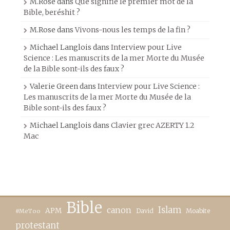
M.Rose
dans
Que signifie le premier mot de la
Bible, beréshit ?
M.Rose
dans
Vivons-nous les temps de la fin ?
Michael Langlois
dans
Interview pour Live
Science : Les manuscrits de la mer Morte du Musée
de la Bible sont-ils des faux ?
Valerie Green
dans
Interview pour Live Science :
Les manuscrits de la mer Morte du Musée de la
Bible sont-ils des faux ?
Michael Langlois
dans
Clavier grec AZERTY 1.2
Mac
Bible
canon
Islam
APM
David
Moabite
#MeToo
protestant