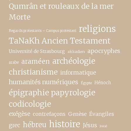
Qumrân et rouleaux de la mer
Morte
religions
Regards protestants – Campus protestant
TaNaKh Ancien Testament
apocryphes
Université de Strasbourg
akkadien
archéologie
araméen
arabe
christianisme
informatique
humanités numériques
Hénoch
Égypte
épigraphie papyrologie
codicologie
exégèse
contrefaçons
Genèse
Évangiles
histoire
hébreu
grec
Jésus
Josué