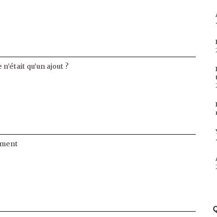
 n’était qu’un ajout ?
ament
Q