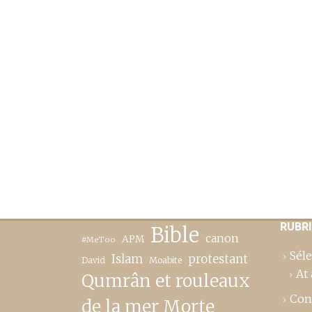
RUBR
Bible
canon
APM
#MeToo
Séle
Islam
protestant
David
Moabite
At 
Qumrân et rouleaux
Con
de la mer Morte