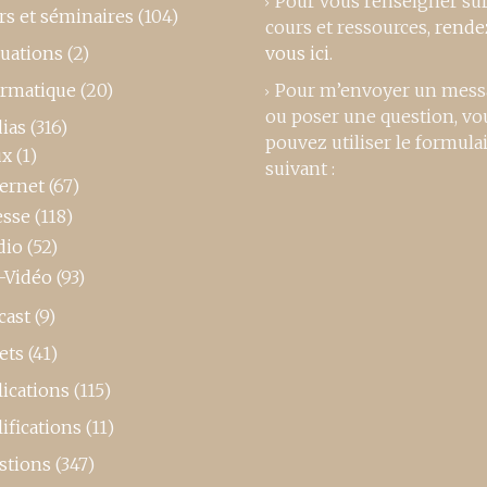
Pour vous renseigner su
rs et séminaires
(104)
cours et ressources,
rende
luations
(2)
vous ici
.
ormatique
(20)
Pour m’envoyer un mess
ou poser une question, vo
ias
(316)
pouvez utiliser le formula
ux
(1)
suivant :
ternet
(67)
esse
(118)
dio
(52)
-Vidéo
(93)
cast
(9)
ets
(41)
ications
(115)
ifications
(11)
stions
(347)