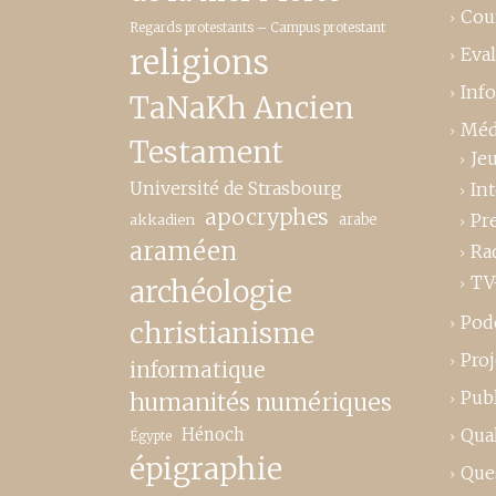
Cou
Regards protestants – Campus protestant
religions
Eva
Inf
TaNaKh Ancien
Méd
Testament
Je
Université de Strasbourg
In
apocryphes
Pr
akkadien
arabe
araméen
Ra
TV
archéologie
Pod
christianisme
Proj
informatique
Publ
humanités numériques
Hénoch
Qual
Égypte
épigraphie
Que