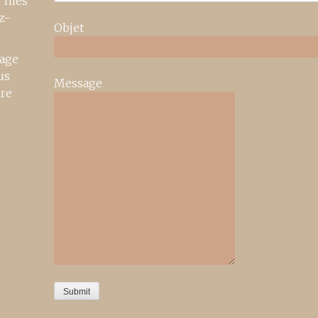
r mes
z-
Objet
age
us
Message
ire