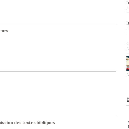
I
J
I
J
eurs
c
J
J
ssion des textes bibliques