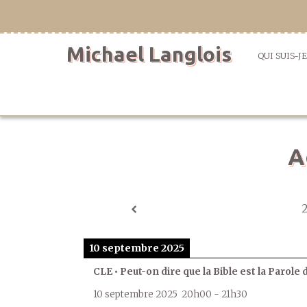
Aller
directement
au
Michael Langlois
contenu
QUI SUIS-JE
A
10 septembre 2025
CLE • Peut-on dire que la Bible est la Parole 
10 septembre 2025
20h00
-
21h30