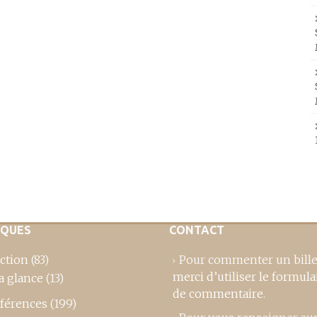
IQUES
CONTACT
ction
(83)
Pour commenter un bille
merci d’utiliser le formula
a glance
(13)
de commentaire
.
férences
(199)