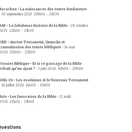
Arcachon • La naissances des textes fondateurs
•
30 septembre 2025
20h00
-
21h30
RAF • La fabuleuse histoire de la Bible
•
29 octobre
2025
22h00
-
23h30
DBD • Ancien Testament, Qumrân et
transmission des textes bibliques
•
14 mai
2026
20h00
-
22h00
Dossier Biblique • Et si ce passage de la Bible
n’était qu’un ajout ?
•
7 juin 2026
19h00
-
20h00
Yehi-Or • Les esséniens et le Nouveau Testament
•
18 juillet 2026
14h00
-
15h00
Arte • Les faussaires de la Bible
•
11 août
2026
21h00
-
23h00
uestions