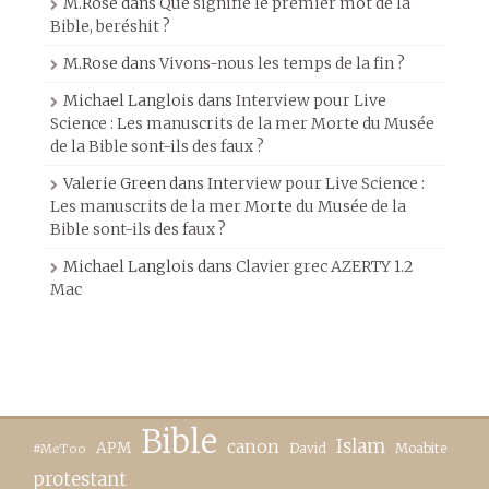
M.Rose
dans
Que signifie le premier mot de la
Bible, beréshit ?
M.Rose
dans
Vivons-nous les temps de la fin ?
Michael Langlois
dans
Interview pour Live
Science : Les manuscrits de la mer Morte du Musée
de la Bible sont-ils des faux ?
Valerie Green
dans
Interview pour Live Science :
Les manuscrits de la mer Morte du Musée de la
Bible sont-ils des faux ?
Michael Langlois
dans
Clavier grec AZERTY 1.2
Mac
Bible
canon
Islam
APM
David
Moabite
#MeToo
protestant