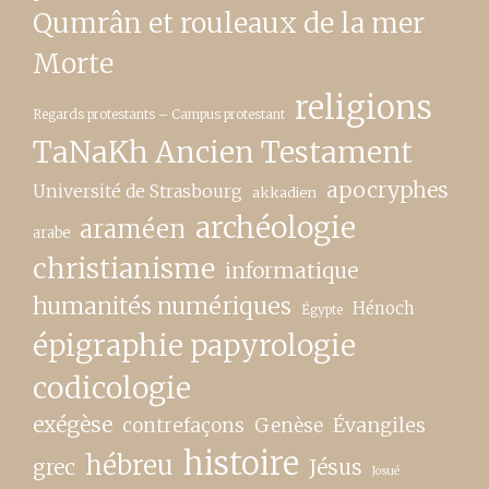
Qumrân et rouleaux de la mer
Morte
religions
Regards protestants – Campus protestant
TaNaKh Ancien Testament
apocryphes
Université de Strasbourg
akkadien
archéologie
araméen
arabe
christianisme
informatique
humanités numériques
Hénoch
Égypte
épigraphie papyrologie
codicologie
exégèse
contrefaçons
Genèse
Évangiles
histoire
hébreu
grec
Jésus
Josué