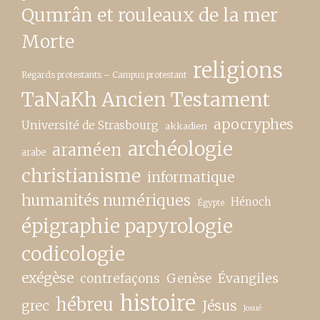
Qumrân et rouleaux de la mer
Morte
religions
Regards protestants – Campus protestant
TaNaKh Ancien Testament
apocryphes
Université de Strasbourg
akkadien
archéologie
araméen
arabe
christianisme
informatique
humanités numériques
Hénoch
Égypte
épigraphie papyrologie
codicologie
exégèse
contrefaçons
Genèse
Évangiles
histoire
hébreu
grec
Jésus
Josué