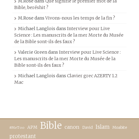
M.Rose
dans
Que signifie le premier mot de la
Bible, beréshit ?
M.Rose
dans
Vivons-nous les temps de la fin ?
Michael Langlois
dans
Interview pour Live
Science : Les manuscrits de la mer Morte du Musée
de la Bible sont-ils des faux ?
Valerie Green
dans
Interview pour Live Science :
Les manuscrits de la mer Morte du Musée de la
Bible sont-ils des faux ?
Michael Langlois
dans
Clavier grec AZERTY 1.2
Mac
Bible
canon
Islam
APM
David
Moabite
#MeToo
protestant