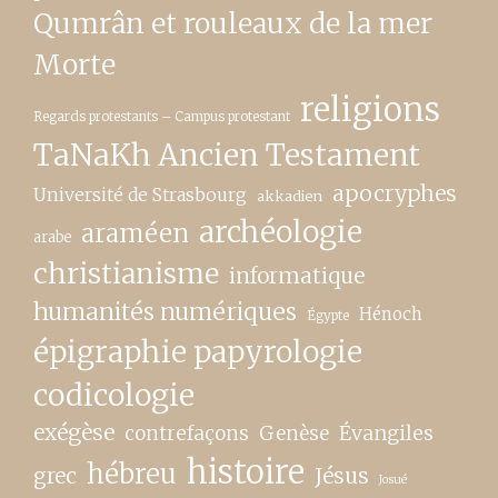
Qumrân et rouleaux de la mer
Morte
religions
Regards protestants – Campus protestant
TaNaKh Ancien Testament
apocryphes
Université de Strasbourg
akkadien
archéologie
araméen
arabe
christianisme
informatique
humanités numériques
Hénoch
Égypte
épigraphie papyrologie
codicologie
exégèse
contrefaçons
Genèse
Évangiles
histoire
hébreu
grec
Jésus
Josué