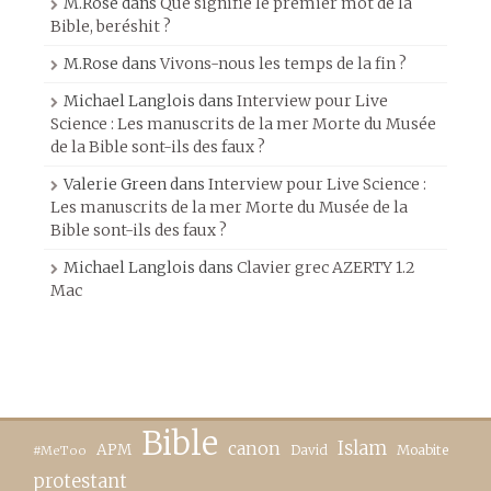
M.Rose
dans
Que signifie le premier mot de la
Bible, beréshit ?
M.Rose
dans
Vivons-nous les temps de la fin ?
Michael Langlois
dans
Interview pour Live
Science : Les manuscrits de la mer Morte du Musée
de la Bible sont-ils des faux ?
Valerie Green
dans
Interview pour Live Science :
Les manuscrits de la mer Morte du Musée de la
Bible sont-ils des faux ?
Michael Langlois
dans
Clavier grec AZERTY 1.2
Mac
Bible
canon
Islam
APM
David
Moabite
#MeToo
protestant