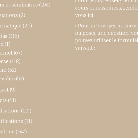
Pour vous renseigner su
rs et séminaires
(104)
cours et ressources,
rende
luations
(2)
vous ici
.
ormatique
(20)
Pour m’envoyer un mess
ou poser une question, vo
ias
(316)
pouvez utiliser le formula
ux
(1)
suivant :
ternet
(67)
esse
(118)
dio
(52)
-Vidéo
(93)
cast
(9)
ets
(41)
ications
(115)
ifications
(11)
stions
(347)