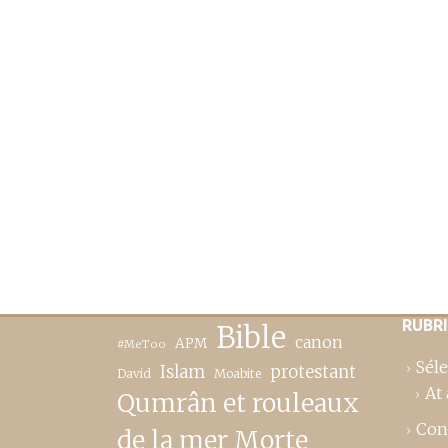
RUBR
Bible
canon
APM
#MeToo
Séle
Islam
protestant
David
Moabite
At 
Qumrân et rouleaux
Con
de la mer Morte