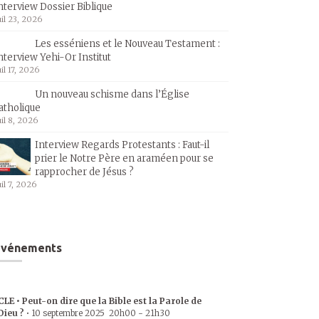
nterview Dossier Biblique
uil 23, 2026
Les esséniens et le Nouveau Testament :
nterview Yehi-Or Institut
uil 17, 2026
Un nouveau schisme dans l’Église
atholique
uil 8, 2026
Interview Regards Protestants : Faut-il
prier le Notre Père en araméen pour se
rapprocher de Jésus ?
uil 7, 2026
Événements
CLE • Peut-on dire que la Bible est la Parole de
Dieu ?
•
10 septembre 2025
20h00
-
21h30