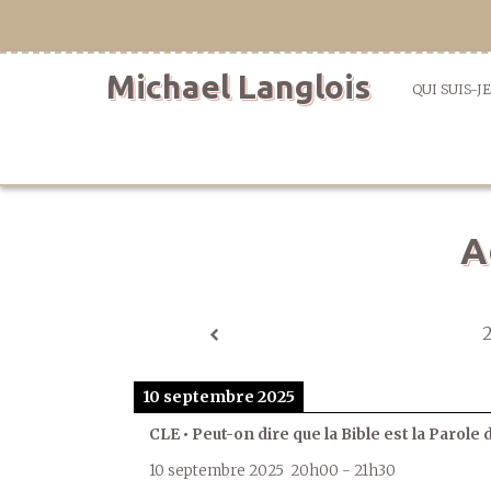
Aller
directement
au
Michael Langlois
contenu
QUI SUIS-JE
A
10 septembre 2025
CLE • Peut-on dire que la Bible est la Parole 
10 septembre 2025
20h00
-
21h30