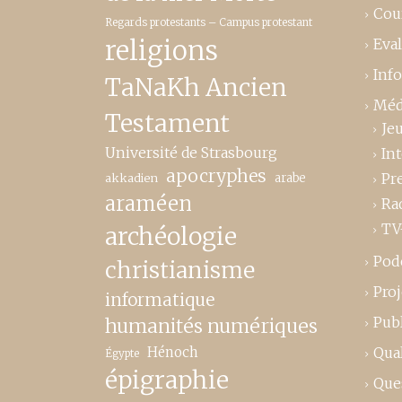
Cou
Regards protestants – Campus protestant
religions
Eva
Inf
TaNaKh Ancien
Méd
Testament
Je
Université de Strasbourg
In
apocryphes
Pr
akkadien
arabe
araméen
Ra
TV
archéologie
Pod
christianisme
Proj
informatique
Publ
humanités numériques
Hénoch
Qual
Égypte
épigraphie
Que