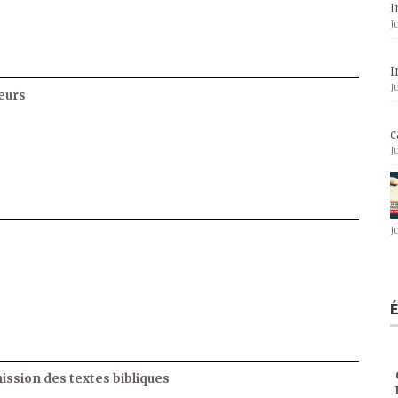
I
J
I
J
eurs
c
J
J
ssion des textes bibliques