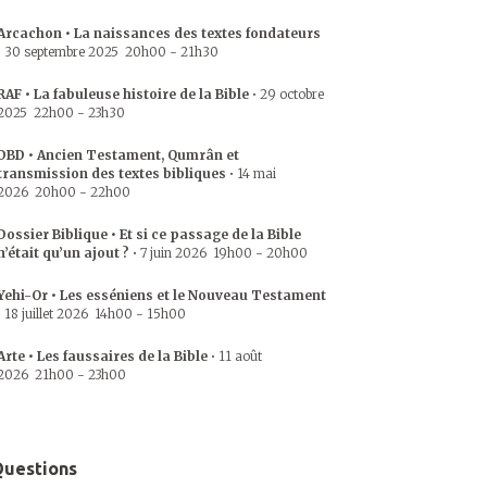
Arcachon • La naissances des textes fondateurs
•
30 septembre 2025
20h00
-
21h30
RAF • La fabuleuse histoire de la Bible
•
29 octobre
2025
22h00
-
23h30
DBD • Ancien Testament, Qumrân et
transmission des textes bibliques
•
14 mai
2026
20h00
-
22h00
Dossier Biblique • Et si ce passage de la Bible
n’était qu’un ajout ?
•
7 juin 2026
19h00
-
20h00
Yehi-Or • Les esséniens et le Nouveau Testament
•
18 juillet 2026
14h00
-
15h00
Arte • Les faussaires de la Bible
•
11 août
2026
21h00
-
23h00
uestions