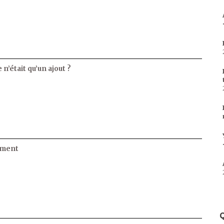
 n’était qu’un ajout ?
ament
Q