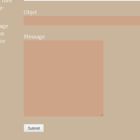
r mes
z-
Objet
age
us
Message
ire