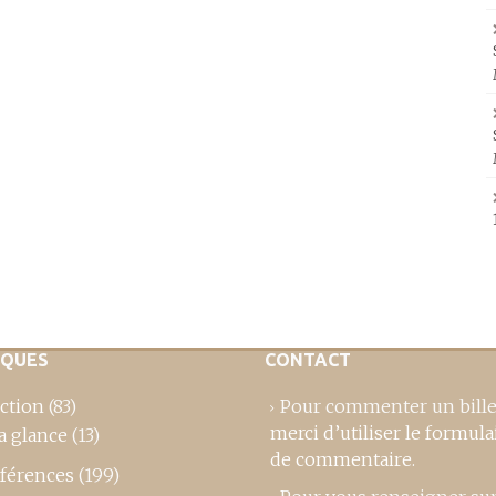
IQUES
CONTACT
ction
(83)
Pour commenter un bille
merci d’utiliser le formula
a glance
(13)
de commentaire
.
férences
(199)