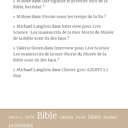
M.Rose
dans
Que signifie le premier mot de la
Bible, beréshit ?
M.Rose
dans
Vivons-nous les temps de la fin ?
Michael Langlois
dans
Interview pour Live
Science : Les manuscrits de la mer Morte du Musée
de la Bible sont-ils des faux ?
Valerie Green
dans
Interview pour Live Science :
Les manuscrits de la mer Morte du Musée de la
Bible sont-ils des faux ?
Michael Langlois
dans
Clavier grec AZERTY 1.2
Mac
Bible
canon
Islam
APM
David
Moabite
#MeToo
protestant