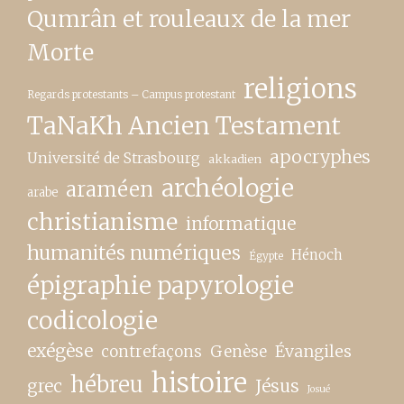
Qumrân et rouleaux de la mer
Morte
religions
Regards protestants – Campus protestant
TaNaKh Ancien Testament
apocryphes
Université de Strasbourg
akkadien
archéologie
araméen
arabe
christianisme
informatique
humanités numériques
Hénoch
Égypte
épigraphie papyrologie
codicologie
exégèse
contrefaçons
Genèse
Évangiles
histoire
hébreu
grec
Jésus
Josué