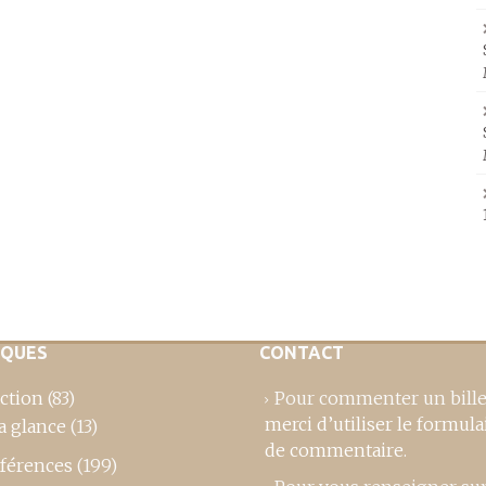
IQUES
CONTACT
ction
(83)
Pour commenter un bille
merci d’utiliser le formula
a glance
(13)
de commentaire
.
férences
(199)