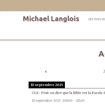
Aller
directement
au
Michael Langlois
contenu
QUI SUIS-JE
A
10 septembre 2025
CLE • Peut-on dire que la Bible est la Parole 
10 septembre 2025
20h00
-
21h30