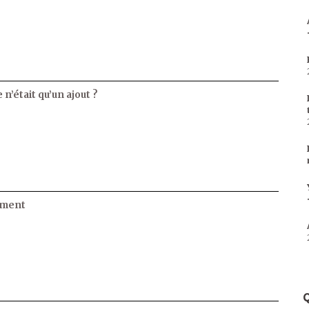
 n’était qu’un ajout ?
ament
Q