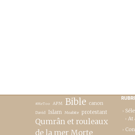
RUBR
Bible
canon
APM
#MeToo
Séle
Islam
protestant
David
Moabite
At 
Qumrân et rouleaux
Con
de la mer Morte