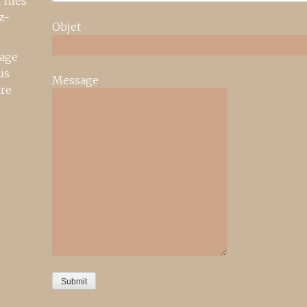
r mes
z-
Objet
age
us
Message
ire