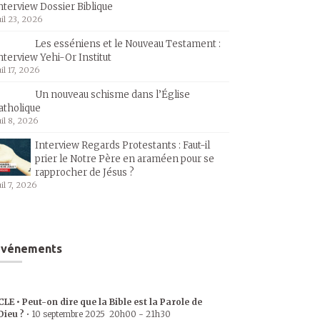
nterview Dossier Biblique
uil 23, 2026
Les esséniens et le Nouveau Testament :
nterview Yehi-Or Institut
uil 17, 2026
Un nouveau schisme dans l’Église
atholique
uil 8, 2026
Interview Regards Protestants : Faut-il
prier le Notre Père en araméen pour se
rapprocher de Jésus ?
uil 7, 2026
Événements
CLE • Peut-on dire que la Bible est la Parole de
Dieu ?
•
10 septembre 2025
20h00
-
21h30