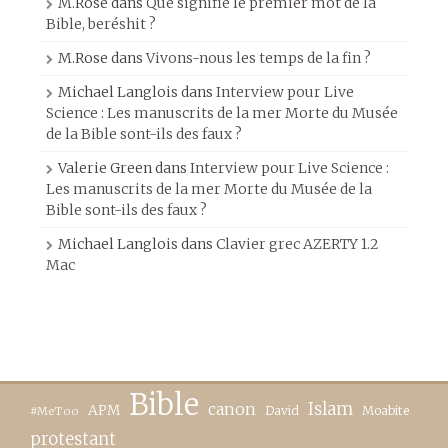
M.Rose
dans
Que signifie le premier mot de la
Bible, beréshit ?
M.Rose
dans
Vivons-nous les temps de la fin ?
Michael Langlois
dans
Interview pour Live
Science : Les manuscrits de la mer Morte du Musée
de la Bible sont-ils des faux ?
Valerie Green
dans
Interview pour Live Science :
Les manuscrits de la mer Morte du Musée de la
Bible sont-ils des faux ?
Michael Langlois
dans
Clavier grec AZERTY 1.2
Mac
Bible
canon
Islam
APM
David
Moabite
#MeToo
protestant