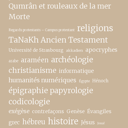
Qumrân et rouleaux de la mer
Morte
religions
Regards protestants – Campus protestant
TaNaKh Ancien Testament
apocryphes
Université de Strasbourg
akkadien
archéologie
araméen
arabe
christianisme
informatique
humanités numériques
Hénoch
Égypte
épigraphie papyrologie
codicologie
exégèse
contrefaçons
Genèse
Évangiles
histoire
hébreu
grec
Jésus
Josué