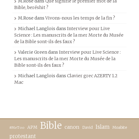
M.Rose
dans
Que signifie le premier mot de la
Bible, beréshit ?
M.Rose
dans
Vivons-nous les temps de la fin ?
Michael Langlois
dans
Interview pour Live
Science : Les manuscrits de la mer Morte du Musée
de la Bible sont-ils des faux ?
Valerie Green
dans
Interview pour Live Science :
Les manuscrits de la mer Morte du Musée de la
Bible sont-ils des faux ?
Michael Langlois
dans
Clavier grec AZERTY 1.2
Mac
Bible
canon
Islam
APM
David
Moabite
#MeToo
protestant