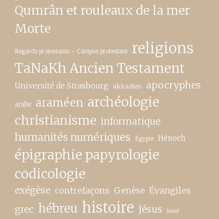
Qumrân et rouleaux de la mer
Morte
religions
Regards protestants – Campus protestant
TaNaKh Ancien Testament
apocryphes
Université de Strasbourg
akkadien
archéologie
araméen
arabe
christianisme
informatique
humanités numériques
Hénoch
Égypte
épigraphie papyrologie
codicologie
exégèse
contrefaçons
Genèse
Évangiles
histoire
hébreu
grec
Jésus
Josué