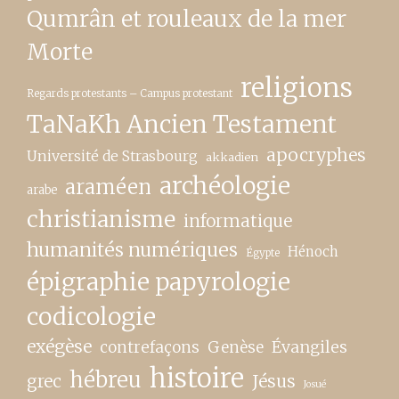
Qumrân et rouleaux de la mer
Morte
religions
Regards protestants – Campus protestant
TaNaKh Ancien Testament
apocryphes
Université de Strasbourg
akkadien
archéologie
araméen
arabe
christianisme
informatique
humanités numériques
Hénoch
Égypte
épigraphie papyrologie
codicologie
exégèse
contrefaçons
Genèse
Évangiles
histoire
hébreu
grec
Jésus
Josué