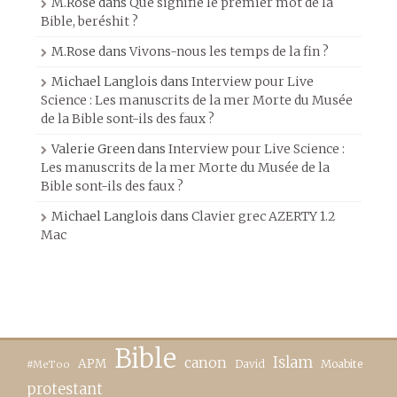
M.Rose
dans
Que signifie le premier mot de la
Bible, beréshit ?
M.Rose
dans
Vivons-nous les temps de la fin ?
Michael Langlois
dans
Interview pour Live
Science : Les manuscrits de la mer Morte du Musée
de la Bible sont-ils des faux ?
Valerie Green
dans
Interview pour Live Science :
Les manuscrits de la mer Morte du Musée de la
Bible sont-ils des faux ?
Michael Langlois
dans
Clavier grec AZERTY 1.2
Mac
Bible
canon
Islam
APM
David
Moabite
#MeToo
protestant