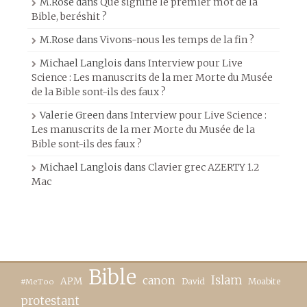
M.Rose
dans
Que signifie le premier mot de la
Bible, beréshit ?
M.Rose
dans
Vivons-nous les temps de la fin ?
Michael Langlois
dans
Interview pour Live
Science : Les manuscrits de la mer Morte du Musée
de la Bible sont-ils des faux ?
Valerie Green
dans
Interview pour Live Science :
Les manuscrits de la mer Morte du Musée de la
Bible sont-ils des faux ?
Michael Langlois
dans
Clavier grec AZERTY 1.2
Mac
Bible
canon
Islam
APM
David
Moabite
#MeToo
protestant