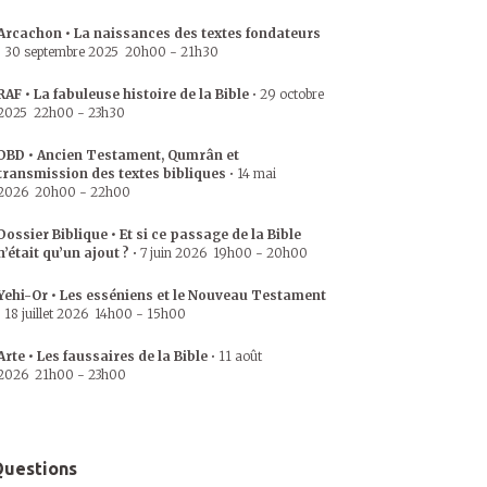
Arcachon • La naissances des textes fondateurs
•
30 septembre 2025
20h00
-
21h30
RAF • La fabuleuse histoire de la Bible
•
29 octobre
2025
22h00
-
23h30
DBD • Ancien Testament, Qumrân et
transmission des textes bibliques
•
14 mai
2026
20h00
-
22h00
Dossier Biblique • Et si ce passage de la Bible
n’était qu’un ajout ?
•
7 juin 2026
19h00
-
20h00
Yehi-Or • Les esséniens et le Nouveau Testament
•
18 juillet 2026
14h00
-
15h00
Arte • Les faussaires de la Bible
•
11 août
2026
21h00
-
23h00
uestions