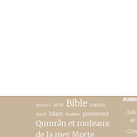
RUBR
Bible
canon
APM
#MeToo
Séle
Islam
protestant
David
Moabite
At 
Qumrân et rouleaux
Con
de la mer Morte