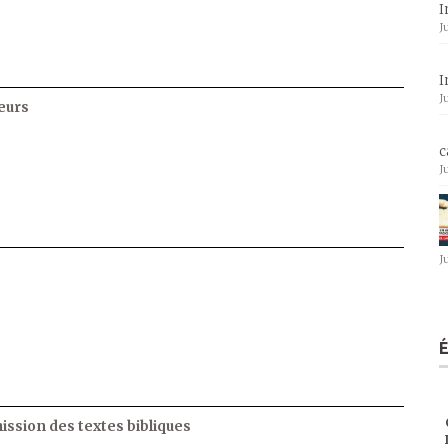
I
J
I
J
eurs
c
J
J
ssion des textes bibliques