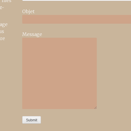
r mes
z-
Objet
age
us
Message
ire