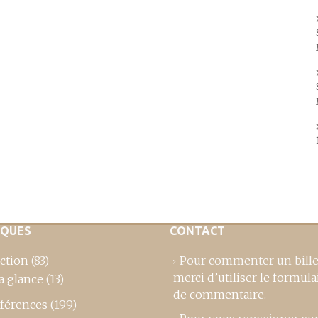
IQUES
CONTACT
ction
(83)
Pour commenter un bille
merci d’utiliser le formula
a glance
(13)
de commentaire
.
férences
(199)