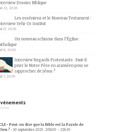
nterview Dossier Biblique
uil 23, 2026
Les esséniens et le Nouveau Testament :
nterview Yehi-Or Institut
uil 17, 2026
Un nouveau schisme dans l’Église
atholique
uil 8, 2026
Interview Regards Protestants : Faut-il
prier le Notre Père en araméen pour se
rapprocher de Jésus ?
uil 7, 2026
Événements
CLE • Peut-on dire que la Bible est la Parole de
Dieu ?
•
10 septembre 2025
20h00
-
21h30