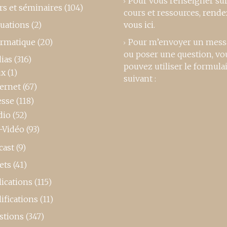
Pour vous renseigner su
rs et séminaires
(104)
cours et ressources,
rende
luations
(2)
vous ici
.
ormatique
(20)
Pour m’envoyer un mess
ou poser une question, vo
ias
(316)
pouvez utiliser le formula
ux
(1)
suivant :
ternet
(67)
esse
(118)
dio
(52)
-Vidéo
(93)
cast
(9)
ets
(41)
ications
(115)
ifications
(11)
stions
(347)