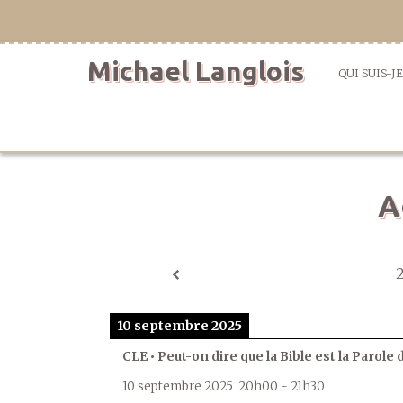
Aller
directement
au
Michael Langlois
contenu
QUI SUIS-JE
A
10 septembre 2025
CLE • Peut-on dire que la Bible est la Parole 
10 septembre 2025
20h00
-
21h30