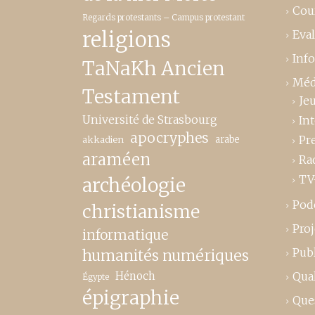
Cou
Regards protestants – Campus protestant
religions
Eva
Inf
TaNaKh Ancien
Méd
Testament
Je
Université de Strasbourg
In
apocryphes
Pr
akkadien
arabe
araméen
Ra
TV
archéologie
Pod
christianisme
Proj
informatique
Publ
humanités numériques
Hénoch
Qual
Égypte
épigraphie
Que