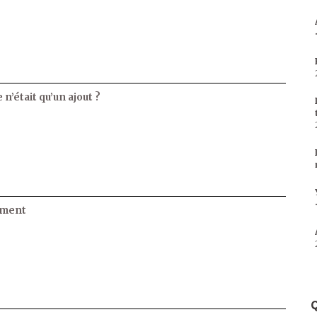
 n’était qu’un ajout ?
ament
Q