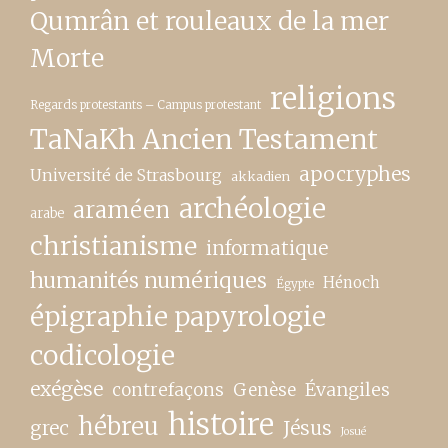
Qumrân et rouleaux de la mer
Morte
religions
Regards protestants – Campus protestant
TaNaKh Ancien Testament
apocryphes
Université de Strasbourg
akkadien
archéologie
araméen
arabe
christianisme
informatique
humanités numériques
Hénoch
Égypte
épigraphie papyrologie
codicologie
exégèse
contrefaçons
Genèse
Évangiles
histoire
hébreu
grec
Jésus
Josué