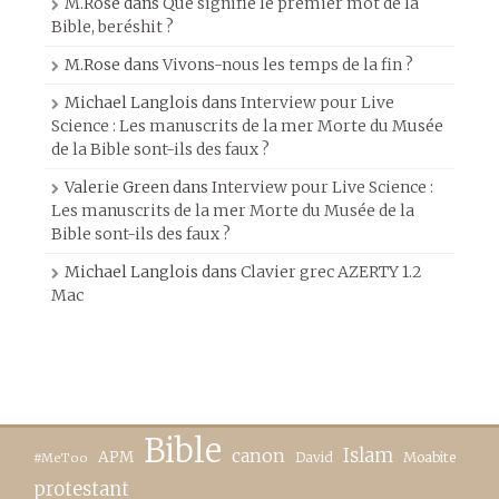
M.Rose
dans
Que signifie le premier mot de la
Bible, beréshit ?
M.Rose
dans
Vivons-nous les temps de la fin ?
Michael Langlois
dans
Interview pour Live
Science : Les manuscrits de la mer Morte du Musée
de la Bible sont-ils des faux ?
Valerie Green
dans
Interview pour Live Science :
Les manuscrits de la mer Morte du Musée de la
Bible sont-ils des faux ?
Michael Langlois
dans
Clavier grec AZERTY 1.2
Mac
Bible
canon
Islam
APM
David
Moabite
#MeToo
protestant