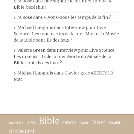
M.Rose
dans
Que signifie le premier mot de la
Bible, beréshit ?
M.Rose
dans
Vivons-nous les temps de la fin ?
Michael Langlois
dans
Interview pour Live
Science : Les manuscrits de la mer Morte du Musée
de la Bible sont-ils des faux ?
Valerie Green
dans
Interview pour Live Science :
Les manuscrits de la mer Morte du Musée de la
Bible sont-ils des faux ?
Michael Langlois
dans
Clavier grec AZERTY 1.2
Mac
Bible
canon
Islam
APM
David
Moabite
#MeToo
protestant