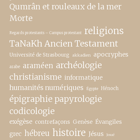
Qumrân et rouleaux de la mer
Morte
religions
Regards protestants – Campus protestant
TaNaKh Ancien Testament
apocryphes
Université de Strasbourg
akkadien
archéologie
araméen
arabe
christianisme
informatique
humanités numériques
Hénoch
Égypte
épigraphie papyrologie
codicologie
exégèse
contrefaçons
Genèse
Évangiles
histoire
hébreu
grec
Jésus
Josué