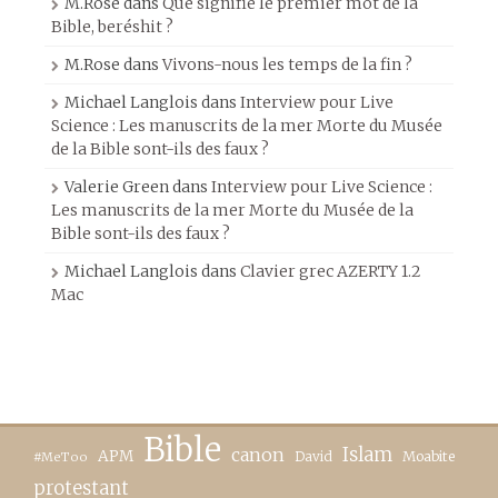
M.Rose
dans
Que signifie le premier mot de la
Bible, beréshit ?
M.Rose
dans
Vivons-nous les temps de la fin ?
Michael Langlois
dans
Interview pour Live
Science : Les manuscrits de la mer Morte du Musée
de la Bible sont-ils des faux ?
Valerie Green
dans
Interview pour Live Science :
Les manuscrits de la mer Morte du Musée de la
Bible sont-ils des faux ?
Michael Langlois
dans
Clavier grec AZERTY 1.2
Mac
Bible
canon
Islam
APM
David
Moabite
#MeToo
protestant