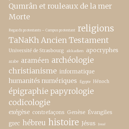
Qumrân et rouleaux de la mer
Morte
religions
Regards protestants – Campus protestant
TaNaKh Ancien Testament
apocryphes
Université de Strasbourg
akkadien
archéologie
araméen
arabe
christianisme
informatique
humanités numériques
Hénoch
Égypte
épigraphie papyrologie
codicologie
exégèse
contrefaçons
Genèse
Évangiles
histoire
hébreu
grec
Jésus
Josué