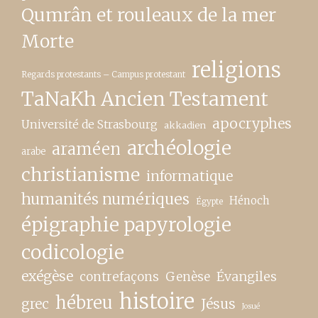
Qumrân et rouleaux de la mer
Morte
religions
Regards protestants – Campus protestant
TaNaKh Ancien Testament
apocryphes
Université de Strasbourg
akkadien
archéologie
araméen
arabe
christianisme
informatique
humanités numériques
Hénoch
Égypte
épigraphie papyrologie
codicologie
exégèse
contrefaçons
Genèse
Évangiles
histoire
hébreu
grec
Jésus
Josué