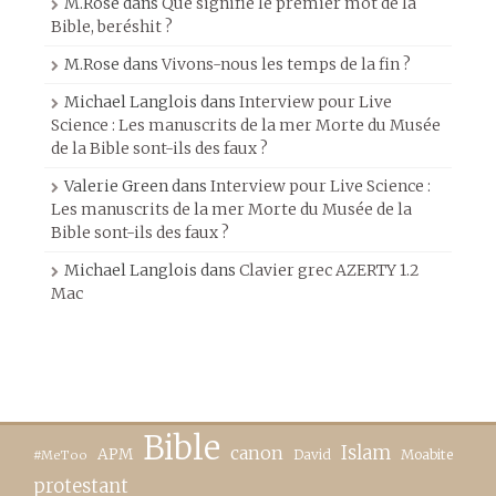
M.Rose
dans
Que signifie le premier mot de la
Bible, beréshit ?
M.Rose
dans
Vivons-nous les temps de la fin ?
Michael Langlois
dans
Interview pour Live
Science : Les manuscrits de la mer Morte du Musée
de la Bible sont-ils des faux ?
Valerie Green
dans
Interview pour Live Science :
Les manuscrits de la mer Morte du Musée de la
Bible sont-ils des faux ?
Michael Langlois
dans
Clavier grec AZERTY 1.2
Mac
Bible
canon
Islam
APM
David
Moabite
#MeToo
protestant