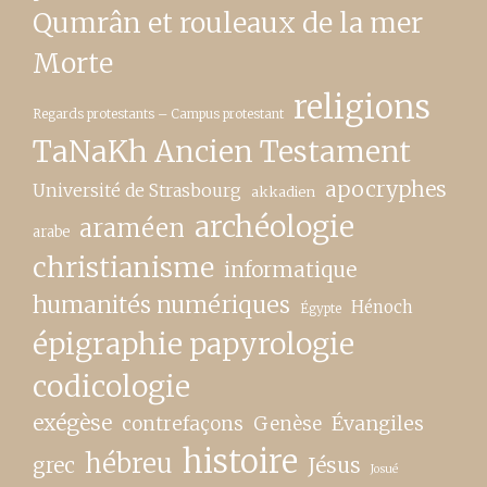
Qumrân et rouleaux de la mer
Morte
religions
Regards protestants – Campus protestant
TaNaKh Ancien Testament
apocryphes
Université de Strasbourg
akkadien
archéologie
araméen
arabe
christianisme
informatique
humanités numériques
Hénoch
Égypte
épigraphie papyrologie
codicologie
exégèse
contrefaçons
Genèse
Évangiles
histoire
hébreu
grec
Jésus
Josué