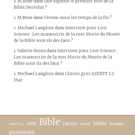
M.Rose
dans
Que signifie le premier mot de la
Bible, beréshit ?
M.Rose
dans
Vivons-nous les temps de la fin ?
Michael Langlois
dans
Interview pour Live
Science : Les manuscrits de la mer Morte du Musée
de la Bible sont-ils des faux ?
Valerie Green
dans
Interview pour Live Science :
Les manuscrits de la mer Morte du Musée de la
Bible sont-ils des faux ?
Michael Langlois
dans
Clavier grec AZERTY 1.2
Mac
Bible
canon
Islam
APM
David
Moabite
#MeToo
protestant