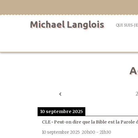
Aller
directement
au
Michael Langlois
contenu
QUI SUIS-JE
A
10 septembre 2025
CLE • Peut-on dire que la Bible est la Parole 
10 septembre 2025
20h00
-
21h30