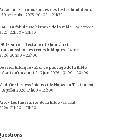
Arcachon • La naissances des textes fondateurs
•
30 septembre 2025
20h00
-
21h30
RAF • La fabuleuse histoire de la Bible
•
29 octobre
2025
22h00
-
23h30
DBD • Ancien Testament, Qumrân et
transmission des textes bibliques
•
14 mai
2026
20h00
-
22h00
Dossier Biblique • Et si ce passage de la Bible
n’était qu’un ajout ?
•
7 juin 2026
19h00
-
20h00
Yehi-Or • Les esséniens et le Nouveau Testament
•
18 juillet 2026
14h00
-
15h00
Arte • Les faussaires de la Bible
•
11 août
2026
21h00
-
23h00
uestions