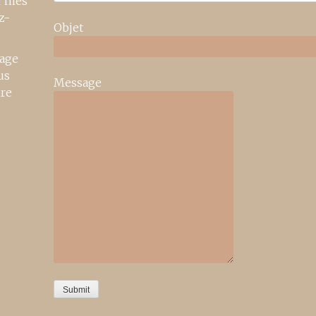
r mes
z-
Objet
age
us
Message
ire