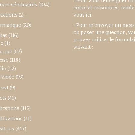
Pour vous renseigner su
rs et séminaires
(104)
cours et ressources,
rende
luations
(2)
vous ici
.
ormatique
(20)
Pour m’envoyer un mess
ou poser une question, vo
ias
(316)
pouvez utiliser le formula
ux
(1)
suivant :
ternet
(67)
esse
(118)
dio
(52)
-Vidéo
(93)
cast
(9)
ets
(41)
ications
(115)
ifications
(11)
stions
(347)