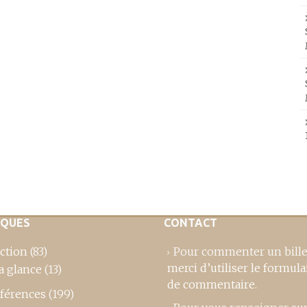
IQUES
CONTACT
ction
(83)
Pour commenter un bille
merci d’utiliser le formula
a glance
(13)
de commentaire
.
férences
(199)