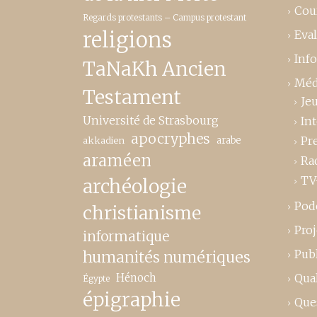
Cou
Regards protestants – Campus protestant
religions
Eva
Inf
TaNaKh Ancien
Méd
Testament
Je
Université de Strasbourg
In
apocryphes
Pr
akkadien
arabe
araméen
Ra
TV
archéologie
Pod
christianisme
Proj
informatique
Publ
humanités numériques
Hénoch
Qual
Égypte
épigraphie
Que