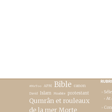
RUBR
Bible
canon
APM
#MeToo
Séle
Islam
protestant
David
Moabite
At 
Qumrân et rouleaux
Con
de la mer Morte