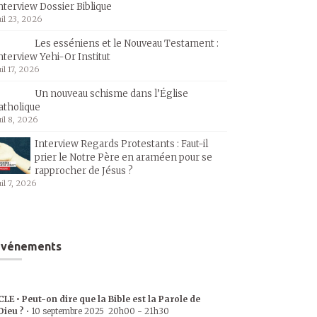
nterview Dossier Biblique
uil 23, 2026
Les esséniens et le Nouveau Testament :
nterview Yehi-Or Institut
uil 17, 2026
Un nouveau schisme dans l’Église
atholique
uil 8, 2026
Interview Regards Protestants : Faut-il
prier le Notre Père en araméen pour se
rapprocher de Jésus ?
uil 7, 2026
Événements
CLE • Peut-on dire que la Bible est la Parole de
Dieu ?
•
10 septembre 2025
20h00
-
21h30