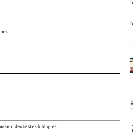
I
J
I
J
eurs
c
J
J
ssion des textes bibliques