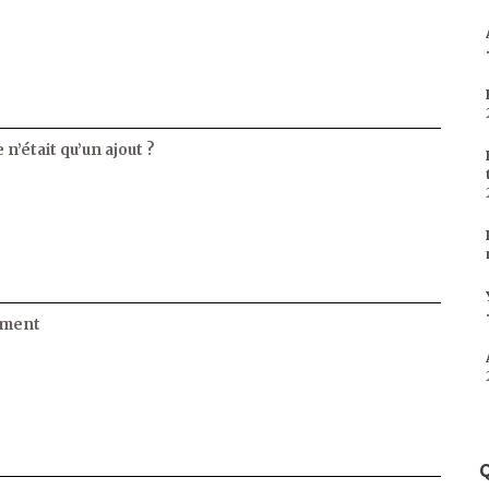
 n’était qu’un ajout ?
ament
Q