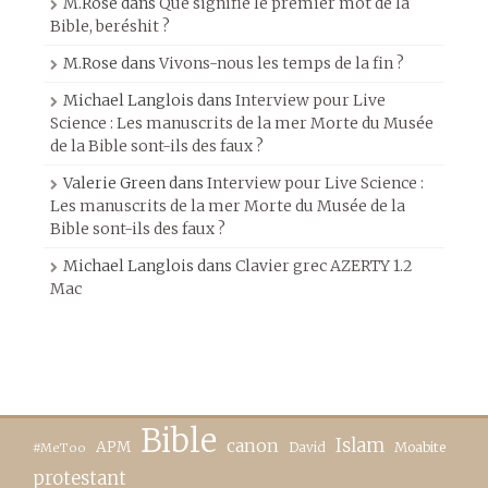
M.Rose
dans
Que signifie le premier mot de la
Bible, beréshit ?
M.Rose
dans
Vivons-nous les temps de la fin ?
Michael Langlois
dans
Interview pour Live
Science : Les manuscrits de la mer Morte du Musée
de la Bible sont-ils des faux ?
Valerie Green
dans
Interview pour Live Science :
Les manuscrits de la mer Morte du Musée de la
Bible sont-ils des faux ?
Michael Langlois
dans
Clavier grec AZERTY 1.2
Mac
Bible
canon
Islam
APM
David
Moabite
#MeToo
protestant