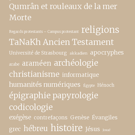
Qumrân et rouleaux de la mer
Morte
religions
Regards protestants – Campus protestant
TaNaKh Ancien Testament
apocryphes
Université de Strasbourg
akkadien
archéologie
araméen
arabe
christianisme
informatique
humanités numériques
Hénoch
Égypte
épigraphie papyrologie
codicologie
exégèse
contrefaçons
Genèse
Évangiles
histoire
hébreu
grec
Jésus
Josué