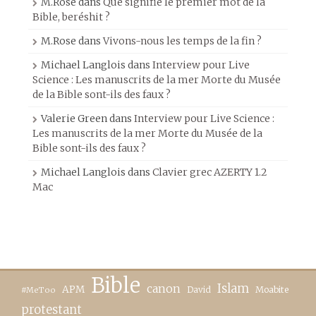
M.Rose
dans
Que signifie le premier mot de la
Bible, beréshit ?
M.Rose
dans
Vivons-nous les temps de la fin ?
Michael Langlois
dans
Interview pour Live
Science : Les manuscrits de la mer Morte du Musée
de la Bible sont-ils des faux ?
Valerie Green
dans
Interview pour Live Science :
Les manuscrits de la mer Morte du Musée de la
Bible sont-ils des faux ?
Michael Langlois
dans
Clavier grec AZERTY 1.2
Mac
Bible
canon
Islam
APM
David
Moabite
#MeToo
protestant