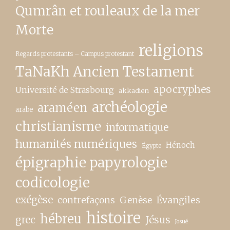
Qumrân et rouleaux de la mer
Morte
religions
Regards protestants – Campus protestant
TaNaKh Ancien Testament
apocryphes
Université de Strasbourg
akkadien
archéologie
araméen
arabe
christianisme
informatique
humanités numériques
Hénoch
Égypte
épigraphie papyrologie
codicologie
exégèse
contrefaçons
Genèse
Évangiles
histoire
hébreu
grec
Jésus
Josué