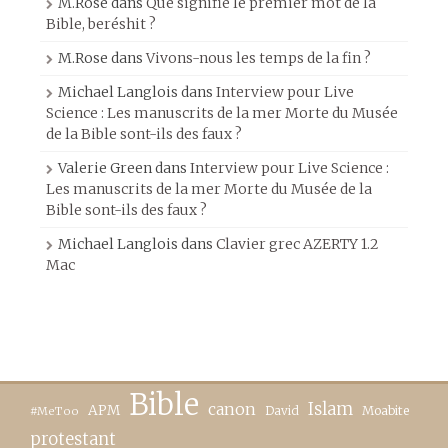
M.Rose
dans
Que signifie le premier mot de la
Bible, beréshit ?
M.Rose
dans
Vivons-nous les temps de la fin ?
Michael Langlois
dans
Interview pour Live
Science : Les manuscrits de la mer Morte du Musée
de la Bible sont-ils des faux ?
Valerie Green
dans
Interview pour Live Science :
Les manuscrits de la mer Morte du Musée de la
Bible sont-ils des faux ?
Michael Langlois
dans
Clavier grec AZERTY 1.2
Mac
Bible
canon
Islam
APM
David
Moabite
#MeToo
protestant