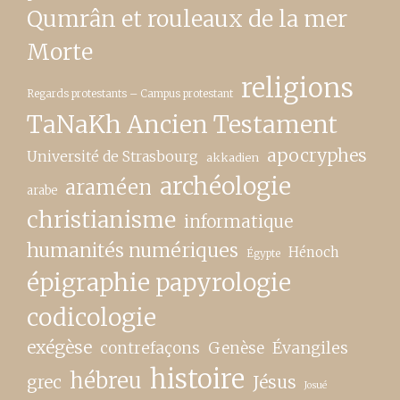
Qumrân et rouleaux de la mer
Morte
religions
Regards protestants – Campus protestant
TaNaKh Ancien Testament
apocryphes
Université de Strasbourg
akkadien
archéologie
araméen
arabe
christianisme
informatique
humanités numériques
Hénoch
Égypte
épigraphie papyrologie
codicologie
exégèse
contrefaçons
Genèse
Évangiles
histoire
hébreu
grec
Jésus
Josué