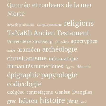
Qumrân et rouleaux de la mer
Morte
religions
Regards protestants – Campus protestant
TaNaKh Ancien Testament
apocryphes
Université de Strasbourg
akkadien
archéologie
araméen
arabe
christianisme
informatique
humanités numériques
Hénoch
Égypte
épigraphie papyrologie
codicologie
exégèse
contrefaçons
Genèse
Évangiles
histoire
hébreu
grec
Jésus
Josué