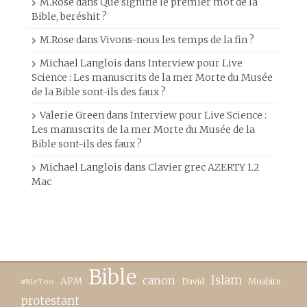
M.Rose
dans
Que signifie le premier mot de la
Bible, beréshit ?
M.Rose
dans
Vivons-nous les temps de la fin ?
Michael Langlois
dans
Interview pour Live
Science : Les manuscrits de la mer Morte du Musée
de la Bible sont-ils des faux ?
Valerie Green
dans
Interview pour Live Science :
Les manuscrits de la mer Morte du Musée de la
Bible sont-ils des faux ?
Michael Langlois
dans
Clavier grec AZERTY 1.2
Mac
Bible
canon
Islam
APM
David
Moabite
#MeToo
protestant