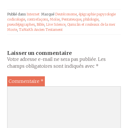
Publié dans
Internet
Marqué
Deutéronome
,
épigraphie papyrologie
codicologie
,
contrefaçons
,
Moïse
,
Pentateuque
,
philologie
,
pseudépigraphes
,
Bible
,
Live Science
,
Qumrân et rouleaux de la mer
Morte
,
TaNaKh Ancien Testament
Laisser un commentaire
Votre adresse e-mail ne sera pas publiée.
Les
champs obligatoires sont indiqués avec
*
Commentaire
*