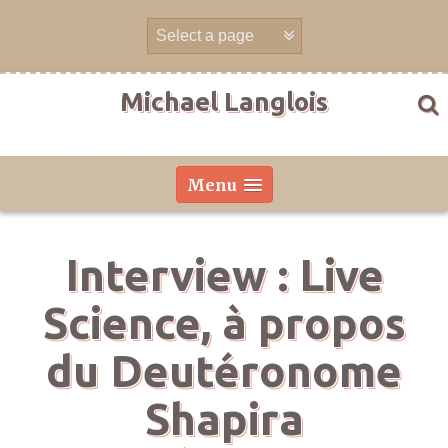
Aller
directement
au
contenu
Michael Langlois
Menu
Interview : Live
Science, à propos
du Deutéronome
Shapira