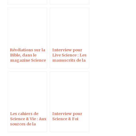
Science & Vie
À Harvard le 3
juin 2019
Révélations sur la
Interview pour
Bible, dans le
Live Science : Les
magazine Science
manuscrits de la
& Vie
mer Morte du
Musée de la Bible
sont-ils des faux ?
Les cahiers de
Interview pour
Science & Vie : Aux
Science & Foi
sources de la
Bible