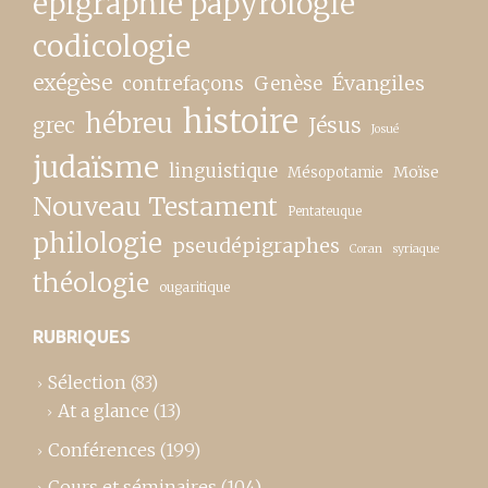
épigraphie papyrologie
codicologie
exégèse
contrefaçons
Genèse
Évangiles
histoire
hébreu
grec
Jésus
Josué
judaïsme
linguistique
Moïse
Mésopotamie
Nouveau Testament
Pentateuque
philologie
pseudépigraphes
Coran
syriaque
théologie
ougaritique
RUBRIQUES
Sélection
(83)
At a glance
(13)
Conférences
(199)
Cours et séminaires
(104)