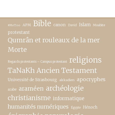
Bible
canon
Islam
APM
David
Moabite
#MeToo
protestant
Qumrân et rouleaux de la mer
Morte
religions
Regards protestants – Campus protestant
TaNaKh Ancien Testament
apocryphes
Université de Strasbourg
akkadien
archéologie
araméen
arabe
christianisme
informatique
humanités numériques
Hénoch
Égypte