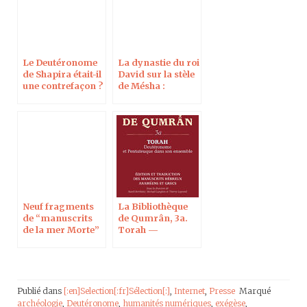
Le Deutéronome
La dynastie du roi
de Shapira était-il
David sur la stèle
une contrefaçon ?
de Mésha :
À Harvard le 3
interview pour le
juin 2019
Times of Israel
Neuf fragments
La Bibliothèque
de “manuscrits
de Qumrân, 3a.
de la mer Morte”
Torah —
douteux apparus
Deutéronome et
au XXIe siècle
Pentateuque dans
son ensemble
Publié dans
[:en]Selection[:fr]Sélection[:]
,
Internet
,
Presse
Marqué
archéologie
,
Deutéronome
,
humanités numériques
,
exégèse
,