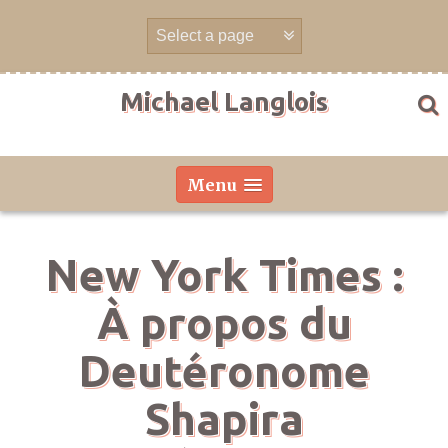
Aller
directement
au
contenu
Michael Langlois
Menu
New York Times :
À propos du
Deutéronome
Shapira