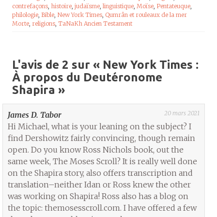
contrefaçons
,
histoire
,
judaïsme
,
linguistique
,
Moïse
,
Pentateuque
,
philologie
,
Bible
,
New York Times
,
Qumrân et rouleaux de la mer
Morte
,
religions
,
TaNaKh Ancien Testament
L'avis de 2 sur «
New York Times :
À propos du Deutéronome
Shapira
»
20 mars 2021
James D. Tabor
Hi Michael, what is your leaning on the subject? I
find Dershowitz fairly convincing, though remain
open. Do you know Ross Nichols book, out the
same week, The Moses Scroll? It is really well done
on the Shapira story, also offers transcription and
translation–neither Idan or Ross knew the other
was working on Shapira! Ross also has a blog on
the topic: themosesscroll.com. I have offered a few