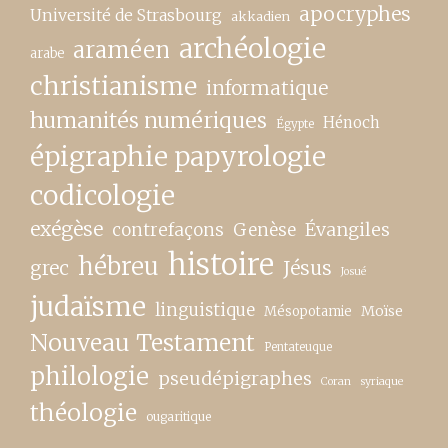
apocryphes
Université de Strasbourg
akkadien
archéologie
araméen
arabe
christianisme
informatique
humanités numériques
Hénoch
Égypte
épigraphie papyrologie
codicologie
exégèse
contrefaçons
Genèse
Évangiles
histoire
hébreu
grec
Jésus
Josué
judaïsme
linguistique
Moïse
Mésopotamie
Nouveau Testament
Pentateuque
philologie
pseudépigraphes
Coran
syriaque
théologie
ougaritique