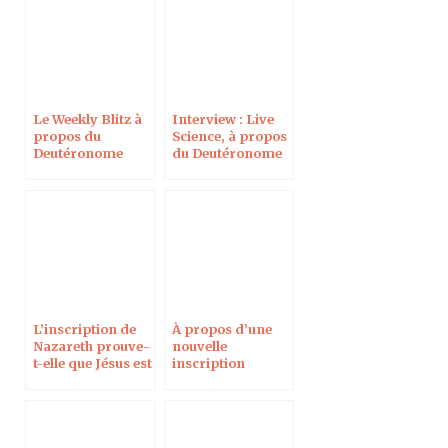
Le Weekly Blitz à
Interview : Live
propos du
Science, à propos
Deutéronome
du Deutéronome
Shapira
Shapira
L’inscription de
À propos d’une
Nazareth prouve-
nouvelle
t-elle que Jésus est
inscription
ressuscité ? Dans
moabite, dans le
le Times of Israel
Times of Israel