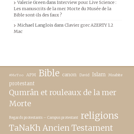
Valerie Green
dans
Interview pour Live Science :
Les manuscrits de la mer Morte du Musée de la
Bible sont-ils des faux ?
Michael Langlois
dans
Clavier grec AZERTY 1.2
Mac
Bible
canon
Islam
APM
David
Moabite
#MeToo
protestant
Qumrân et rouleaux de la mer
Morte
religions
Regards protestants – Campus protestant
TaNaKh Ancien Testament