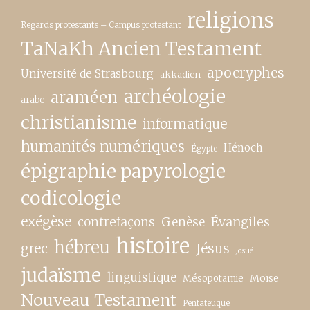
religions
Regards protestants – Campus protestant
TaNaKh Ancien Testament
apocryphes
Université de Strasbourg
akkadien
archéologie
araméen
arabe
christianisme
informatique
humanités numériques
Hénoch
Égypte
épigraphie papyrologie
codicologie
exégèse
contrefaçons
Genèse
Évangiles
histoire
hébreu
grec
Jésus
Josué
judaïsme
linguistique
Moïse
Mésopotamie
Nouveau Testament
Pentateuque