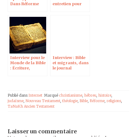
Dans Réforme
entretien pour
Réforme
Interview pour le
Interview : Bible
Monde de la Bible
et migrants, dans
: Écriture,
le journal
réécriture et
Réforme
transmission de
la Bible
Publié dans
Internet
Marqué
christianisme
,
hébreu
,
histoire
,
judaïsme
,
Nouveau Testament
,
théologie
,
Bible
,
Réforme
,
religions
,
TaNaKh Ancien Testament
Laisser un commentaire