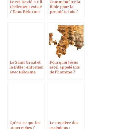
Le roi David a-t-il
Comment lire la
réellement existé
Bible pour la
? Dans Réforme
première fois ?
Interview pour
Réforme
Le Saint Graal et
Pourquoi Jésus
la Bible : entretien
est-il appelé Fils
avec Réforme
de l’homme ?
Dans le journal
Réforme
Qu’est-ce que les
Le mystère des
apocryphes ?
esséniens :