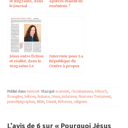
et migrants, dans
apôtres étaient-ils
le journal
esséniens ?
Réforme
Jésus entre fiction
Interview pour La
et réalité, dans le
République du
magazine Le
Centre à propos
Protestant de
de Jésus entre
l’Ouest
fiction et réalité
Publié dans
Internet
Marqué
araméen
,
christianisme
,
Hénoch
,
Évangiles
,
hébreu
,
histoire
,
Jésus
,
judaïsme
,
Nouveau Testament
,
pseudépigraphes
,
Bible
,
Daniel
,
Réforme
,
religions
L'avis de 6 sur «
Pourquoi Jésus