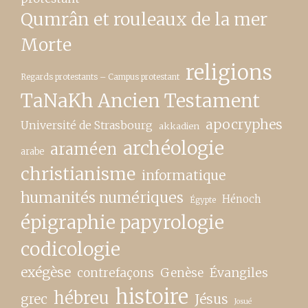
Qumrân et rouleaux de la mer
Morte
religions
Regards protestants – Campus protestant
TaNaKh Ancien Testament
apocryphes
Université de Strasbourg
akkadien
archéologie
araméen
arabe
christianisme
informatique
humanités numériques
Hénoch
Égypte
épigraphie papyrologie
codicologie
exégèse
contrefaçons
Genèse
Évangiles
histoire
hébreu
grec
Jésus
Josué