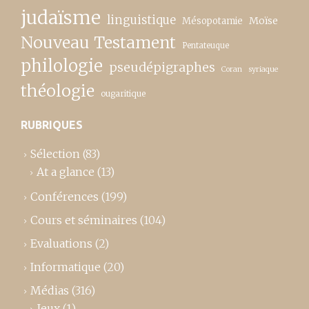
judaïsme
linguistique
Moïse
Mésopotamie
Nouveau Testament
Pentateuque
philologie
pseudépigraphes
Coran
syriaque
théologie
ougaritique
RUBRIQUES
Sélection
(83)
At a glance
(13)
Conférences
(199)
Cours et séminaires
(104)
Evaluations
(2)
Informatique
(20)
Médias
(316)
Jeux
(1)