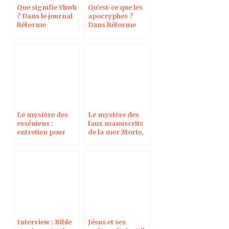
Que signifie Yhwh
Qu’est-ce que les
? Dans le journal
apocryphes ?
Réforme
Dans Réforme
Le mystère des
Le mystère des
esséniens :
faux manuscrits
entretien pour
de la mer Morte,
Réforme
dans Réforme
Interview : Bible
Jésus et ses