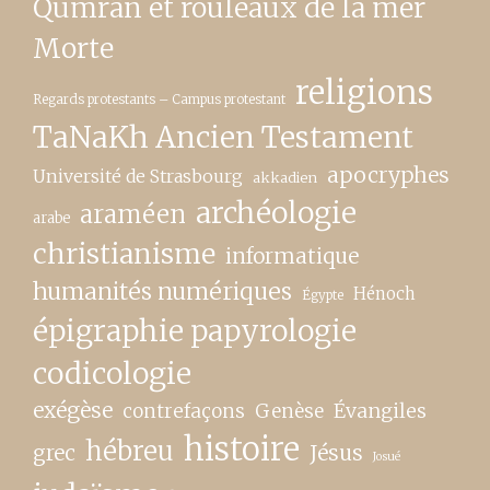
Qumrân et rouleaux de la mer
Morte
religions
Regards protestants – Campus protestant
TaNaKh Ancien Testament
apocryphes
Université de Strasbourg
akkadien
archéologie
araméen
arabe
christianisme
informatique
humanités numériques
Hénoch
Égypte
épigraphie papyrologie
codicologie
exégèse
contrefaçons
Genèse
Évangiles
histoire
hébreu
grec
Jésus
Josué