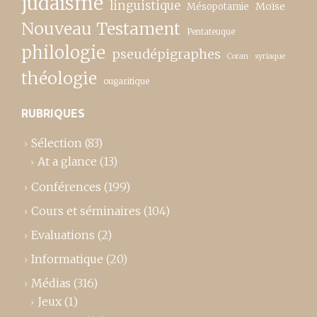
judaïsme
linguistique
Moïse
Mésopotamie
Nouveau Testament
Pentateuque
philologie
pseudépigraphes
Coran
syriaque
théologie
ougaritique
RUBRIQUES
Sélection
(83)
At a glance
(13)
Conférences
(199)
Cours et séminaires
(104)
Evaluations
(2)
Informatique
(20)
Médias
(316)
Jeux
(1)