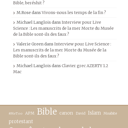
Bible, beréshit ?
M.Rose
dans
Vivons-nous les temps de la fin ?
Michael Langlois
dans
Interview pour Live
Science : Les manuscrits de la mer Morte du Musée
de la Bible sont-ils des faux ?
Valerie Green
dans
Interview pour Live Science :
Les manuscrits de la mer Morte du Musée de la
Bible sont-ils des faux ?
Michael Langlois
dans
Clavier grec AZERTY 1.2
Mac
Bible
canon
Islam
APM
David
Moabite
#MeToo
protestant