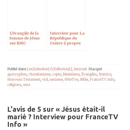
L’évangile de la
Interview pour La
femme de Jésus
République du
sur RMC
Centre à propos
Découverte
de Jésus entre
fiction et réalité
Publié dans
[:en]Selection[:fr]Sélection[:]
,
Internet
Marqué
apocryphes
,
christianisme
,
copte
,
féminisme
,
Évangiles
,
histoire
,
Nouveau Testament
,
viol
,
sexisme
,
#MeToo
,
Bible
,
FranceTV Info
,
religions
,
sexe
L'avis de 5 sur «
Jésus était-il
marié ? Interview pour FranceTV
Info
»