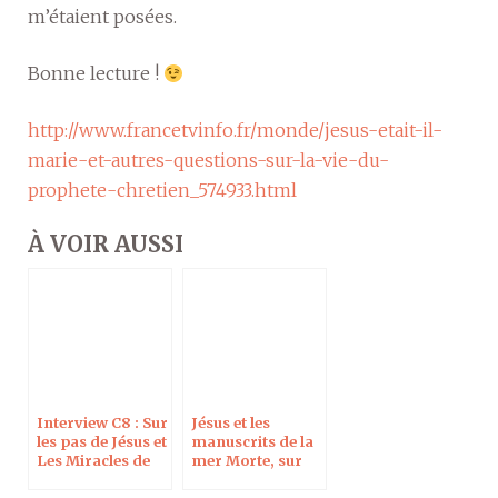
m’étaient posées.
Bonne lecture !
http://www.francetvinfo.fr/monde/jesus-etait-il-
marie-et-autres-questions-sur-la-vie-du-
prophete-chretien_574933.html
À VOIR AUSSI
Interview C8 : Sur
Jésus et les
les pas de Jésus et
manuscrits de la
Les Miracles de
mer Morte, sur
Jésus
Radio R