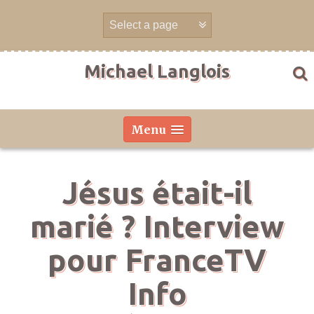
Aller
directement
au
contenu
Michael Langlois
Menu
Jésus était-il
marié ? Interview
pour FranceTV
Info