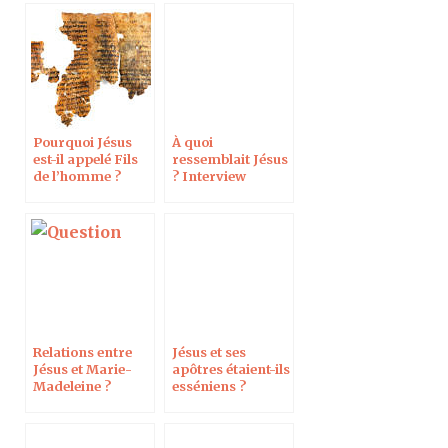
Pourquoi Jésus
À quoi
est-il appelé Fils
ressemblait Jésus
de l’homme ?
? Interview
Dans le journal
France Info
Réforme
Relations entre
Jésus et ses
Jésus et Marie-
apôtres étaient-ils
Madeleine ?
esséniens ?
Langue de Jésus ?