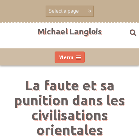
Aller
directement
au
contenu
Michael Langlois
Menu
La faute et sa
punition dans les
civilisations
orientales