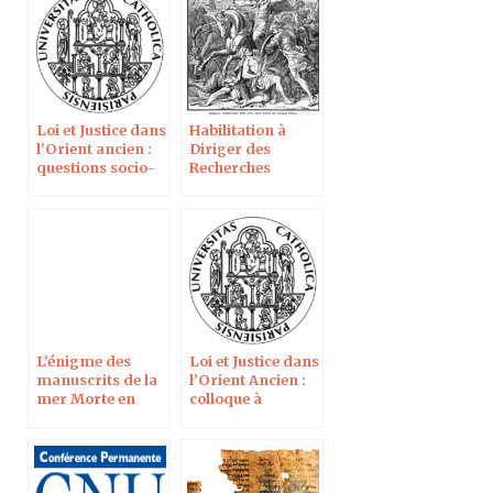
Loi et Justice dans
Habilitation à
l’Orient ancien :
Diriger des
questions socio-
Recherches
historiques,
idéologiques et
éthiques
L’énigme des
Loi et Justice dans
manuscrits de la
l’Orient Ancien :
mer Morte en
colloque à
direct sur France
l’ELCOA
5 dans l’émission
“C dans l’air”