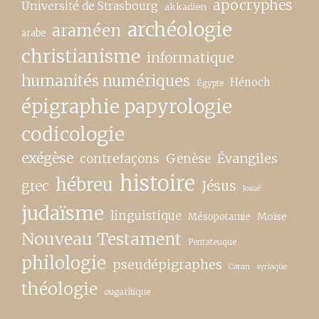
apocryphes
Université de Strasbourg
akkadien
archéologie
araméen
arabe
christianisme
informatique
humanités numériques
Hénoch
Égypte
épigraphie papyrologie
codicologie
exégèse
contrefaçons
Genèse
Évangiles
histoire
hébreu
grec
Jésus
Josué
judaïsme
linguistique
Moïse
Mésopotamie
Nouveau Testament
Pentateuque
philologie
pseudépigraphes
Coran
syriaque
théologie
ougaritique