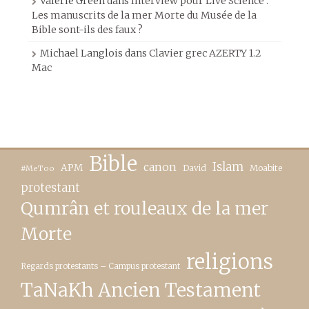
Valerie Green
dans
Interview pour Live Science :
Les manuscrits de la mer Morte du Musée de la
Bible sont-ils des faux ?
Michael Langlois
dans
Clavier grec AZERTY 1.2
Mac
Bible
canon
Islam
APM
David
Moabite
#MeToo
protestant
Qumrân et rouleaux de la mer
Morte
religions
Regards protestants – Campus protestant
TaNaKh Ancien Testament