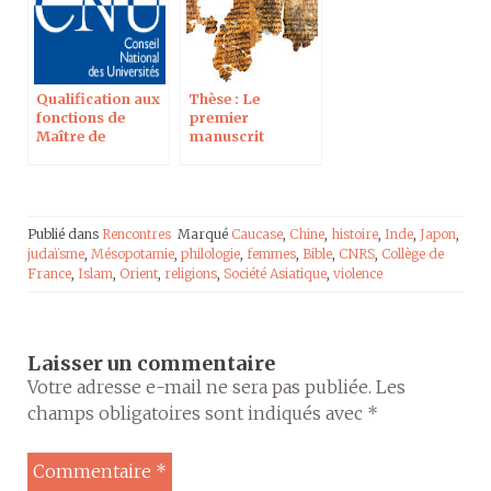
Qualification aux
Thèse : Le
fonctions de
premier
Maître de
manuscrit
Conférences en
araméen du Livre
Langues et
d’Hénoch à
littératures
Qumrân. Étude
orientales
épigraphique et
philologique de
Publié dans
Rencontres
Marqué
Caucase
,
Chine
,
histoire
,
Inde
,
Japon
,
4Q201
judaïsme
,
Mésopotamie
,
philologie
,
femmes
,
Bible
,
CNRS
,
Collège de
France
,
Islam
,
Orient
,
religions
,
Société Asiatique
,
violence
Laisser un commentaire
Votre adresse e-mail ne sera pas publiée.
Les
champs obligatoires sont indiqués avec
*
Commentaire
*