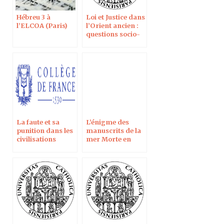
Hébreu 3 à
Loi et Justice dans
l’ELCOA (Paris)
l’Orient ancien :
questions socio-
historiques,
idéologiques et
éthiques
La faute et sa
L’énigme des
punition dans les
manuscrits de la
civilisations
mer Morte en
orientales
direct sur France
5 dans l’émission
“C dans l’air”