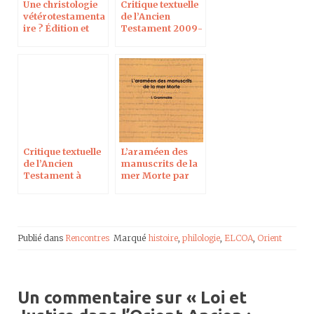
Une christologie
Critique textuelle
vétérotestamenta
de l’Ancien
ire ? Édition et
Testament 2009-
traduction d’une
2010 à l’Institut
homélie anonyme
Catholique de
éthiopienne
Paris
Critique textuelle
L’araméen des
de l’Ancien
manuscrits de la
Testament à
mer Morte par
l’Institut
Ursula Schattner-
Catholique de
Rieser
Paris
Publié dans
Rencontres
Marqué
histoire
,
philologie
,
ELCOA
,
Orient
Un commentaire sur «
Loi et