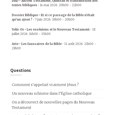
DBD • Ancien Testament, Qumrân et transmission des
textes bibliques
•
14 mai 2026
20h00
-
22h00
Dossier Biblique • Et si ce passage de la Bible n’était
qu’un ajout ?
•
7 juin 2026
19h00
-
20h00
Yehi-Or • Les esséniens et le Nouveau Testament
•
18
juillet 2026
14h00
-
15h00
Arte • Les faussaires de la Bible
•
11 août 2026
21h00
-
23h00
Questions
Comment s’appelait vraiment Jésus ?
Un nouveau schisme dans l’Église catholique
On a découvert de nouvelles pages du Nouveau
Testament