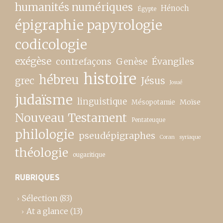
humanités numériques
Hénoch
Égypte
épigraphie papyrologie
codicologie
exégèse
contrefaçons
Genèse
Évangiles
histoire
hébreu
grec
Jésus
Josué
judaïsme
linguistique
Moïse
Mésopotamie
Nouveau Testament
Pentateuque
philologie
pseudépigraphes
Coran
syriaque
théologie
ougaritique
RUBRIQUES
Sélection
(83)
At a glance
(13)