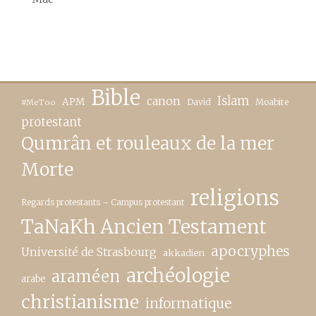
Bible
canon
Islam
APM
David
Moabite
#MeToo
protestant
Qumrân et rouleaux de la mer
Morte
religions
Regards protestants – Campus protestant
TaNaKh Ancien Testament
apocryphes
Université de Strasbourg
akkadien
archéologie
araméen
arabe
christianisme
informatique