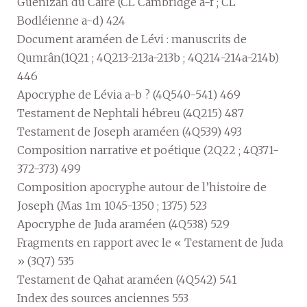
Guénizah du Caire (CL Cambridge a-f ; CL
Bodléienne a-d) 424
Document araméen de Lévi : manuscrits de
Qumrân(1Q21 ; 4Q213-213a-213b ; 4Q214-214a-214b)
446
Apocryphe de Lévia a-b ? (4Q540-541) 469
Testament de Nephtali hébreu (4Q215) 487
Testament de Joseph araméen (4Q539) 493
Composition narrative et poétique (2Q22 ; 4Q371-
372-373) 499
Composition apocryphe autour de l’histoire de
Joseph (Mas 1m 1045-1350 ; 1375) 523
Apocryphe de Juda araméen (4Q538) 529
Fragments en rapport avec le « Testament de Juda
» (3Q7) 535
Testament de Qahat araméen (4Q542) 541
Index des sources anciennes 553