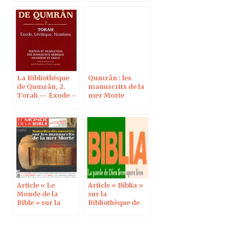
Pentateuque dans
son ensemble
La Bibliothèque
Qumrân : les
de Qumrân, 2.
manuscrits de la
Torah — Exode –
mer Morte
Lévitique –
dévoilés.
Nombres
Exposition à la
Bibliothèque
nationale de
France
Article « Le
Article « Biblia »
Monde de la
sur la
Bible » sur la
Bibliothèque de
Bibliothèque de
Qumrân
Qumrân