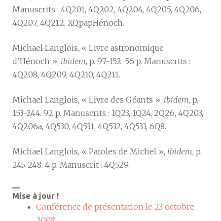
Manuscrits : 4Q201, 4Q202, 4Q204, 4Q205, 4Q206,
4Q207, 4Q212, XQpapHénoch.
Michael Langlois, « Livre astronomique
d’Hénoch »,
ibidem
, p. 97-152. 56 p. Manuscrits :
4Q208, 4Q209, 4Q210, 4Q211.
Michael Langlois, « Livre des Géants »,
ibidem
, p.
153-244. 92 p. Manuscrits : 1Q23, 1Q24, 2Q26, 4Q203,
4Q206a, 4Q530, 4Q531, 4Q532, 4Q533, 6Q8.
Michael Langlois, « Paroles de Michel »,
ibidem
, p.
245-248. 4 p. Manuscrit : 4Q529.
—
Mise à jour !
Conférence de présentation le 23 octobre
2008
.