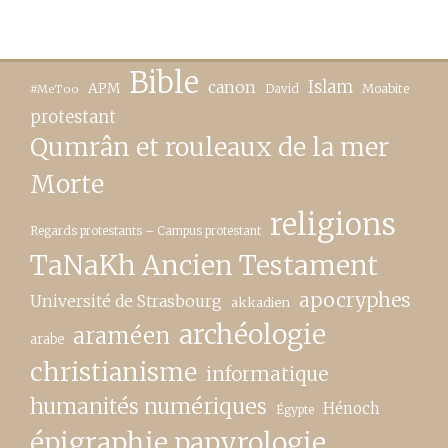
Bible
canon
Islam
APM
David
Moabite
#MeToo
protestant
Qumrân et rouleaux de la mer
Morte
religions
Regards protestants – Campus protestant
TaNaKh Ancien Testament
apocryphes
Université de Strasbourg
akkadien
archéologie
araméen
arabe
christianisme
informatique
humanités numériques
Hénoch
Égypte
épigraphie papyrologie