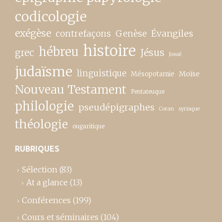
codicologie
exégèse
contrefaçons
Genèse
Évangiles
histoire
hébreu
grec
Jésus
Josué
judaïsme
linguistique
Moïse
Mésopotamie
Nouveau Testament
Pentateuque
philologie
pseudépigraphes
Coran
syriaque
théologie
ougaritique
RUBRIQUES
Sélection
(83)
At a glance
(13)
Conférences
(199)
Cours et séminaires
(104)