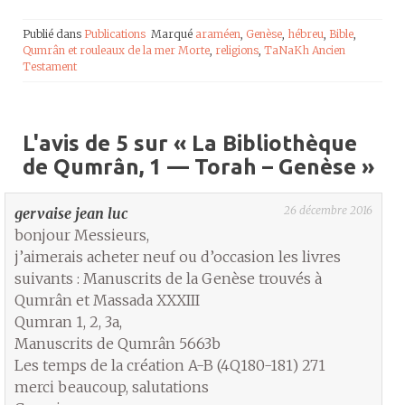
Publié dans
Publications
Marqué
araméen
,
Genèse
,
hébreu
,
Bible
,
Qumrân et rouleaux de la mer Morte
,
religions
,
TaNaKh Ancien
Testament
L'avis de 5 sur «
La Bibliothèque
de Qumrân, 1 — Torah – Genèse
»
26 décembre 2016
gervaise jean luc
bonjour Messieurs,
j’aimerais acheter neuf ou d’occasion les livres
suivants : Manuscrits de la Genèse trouvés à
Qumrân et Massada XXXIII
Qumran 1, 2, 3a,
Manuscrits de Qumrân 5663b
Les temps de la création A-B (4Q180-181) 271
merci beaucoup, salutations