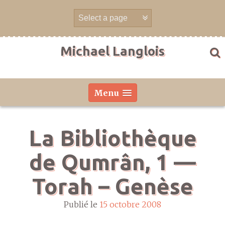
Aller
directement
au
contenu
Michael Langlois
Menu
La Bibliothèque
de Qumrân, 1 —
Torah – Genèse
Publié le
15 octobre 2008