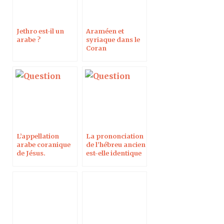
Jethro est-il un
Araméen et
arabe ?
syriaque dans le
Coran
L’appellation
La prononciation
arabe coranique
de l’hébreu ancien
de Jésus.
est-elle identique
à celle de l’hébreu
moderne ?