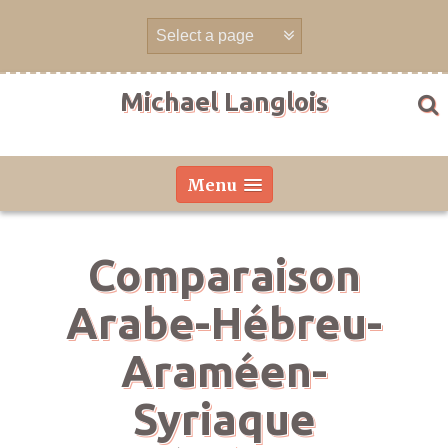
Aller
directement
au
contenu
Michael Langlois
Menu
Comparaison
Arabe-Hébreu-
Araméen-
Syriaque