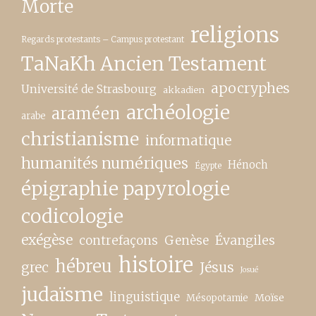
Morte
religions
Regards protestants – Campus protestant
TaNaKh Ancien Testament
apocryphes
Université de Strasbourg
akkadien
archéologie
araméen
arabe
christianisme
informatique
humanités numériques
Hénoch
Égypte
épigraphie papyrologie
codicologie
exégèse
contrefaçons
Genèse
Évangiles
histoire
hébreu
grec
Jésus
Josué
judaïsme
linguistique
Moïse
Mésopotamie