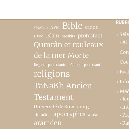
RUBR
Bible
canon
APM
#MeToo
Séle
Islam
protestant
David
Moabite
At 
Qumrân et rouleaux
Con
de la mer Morte
Cou
Regards protestants – Campus protestant
religions
Eva
Inf
TaNaKh Ancien
Méd
Testament
Je
Université de Strasbourg
In
apocryphes
Pr
akkadien
arabe
araméen
Ra