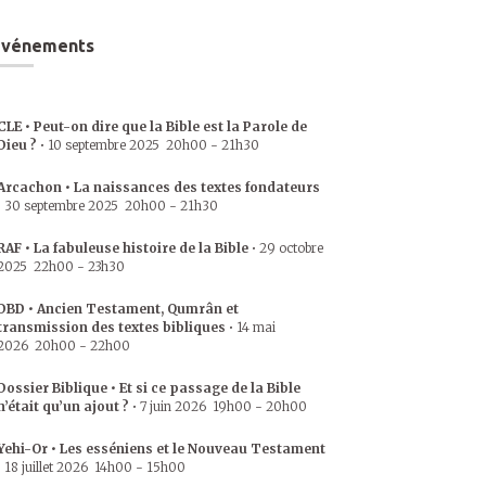
Événements
CLE • Peut-on dire que la Bible est la Parole de
Dieu ?
•
10 septembre 2025
20h00
-
21h30
Arcachon • La naissances des textes fondateurs
•
30 septembre 2025
20h00
-
21h30
RAF • La fabuleuse histoire de la Bible
•
29 octobre
2025
22h00
-
23h30
DBD • Ancien Testament, Qumrân et
transmission des textes bibliques
•
14 mai
2026
20h00
-
22h00
Dossier Biblique • Et si ce passage de la Bible
n’était qu’un ajout ?
•
7 juin 2026
19h00
-
20h00
Yehi-Or • Les esséniens et le Nouveau Testament
•
18 juillet 2026
14h00
-
15h00