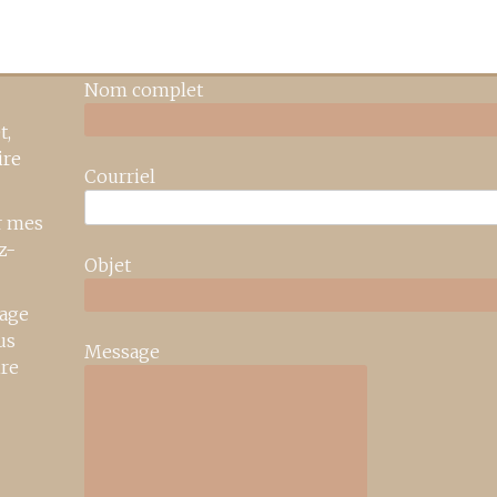
Nom complet
t,
ire
Courriel
r mes
z-
Objet
age
us
Message
ire