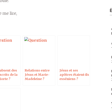
ouie.
e me lire,
 absent des
Relations entre
Jésus et ses
crits de la
Jésus et Marie-
apôtres étaient-ils
orte ?
Madeleine ?
esséniens ?
Langue de Jésus ?