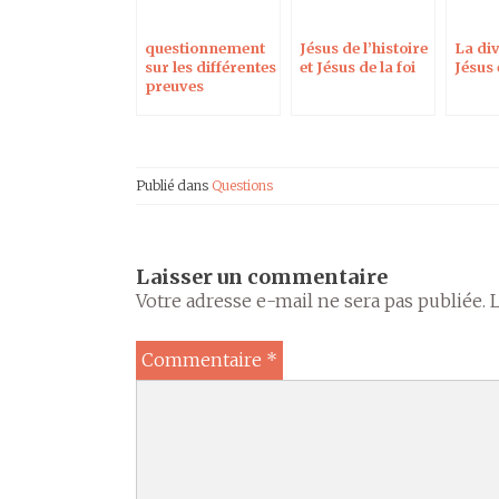
questionnement
Jésus de l’histoire
La div
sur les différentes
et Jésus de la foi
Jésus
preuves
archéologiques de
l’existence de
Jésus
Publié dans
Questions
Laisser un commentaire
Votre adresse e-mail ne sera pas publiée.
Commentaire
*