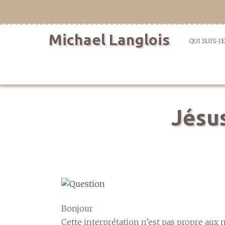
Aller
directement
au
Michael Langlois
contenu
QUI SUIS-JE
Jésus
Bonjour
Cette interprétation n’est pas propre aux 