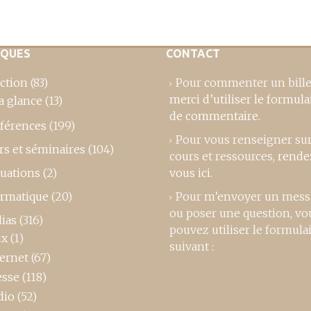
IQUES
CONTACT
ction
(83)
Pour commenter un bille
merci d’utiliser le formula
a glance
(13)
de commentaire
.
férences
(199)
Pour vous renseigner su
rs et séminaires
(104)
cours et ressources,
rende
luations
(2)
vous ici
.
ormatique
(20)
Pour m’envoyer un mess
ou poser une question, vo
ias
(316)
pouvez utiliser le formula
ux
(1)
suivant :
ternet
(67)
esse
(118)
dio
(52)