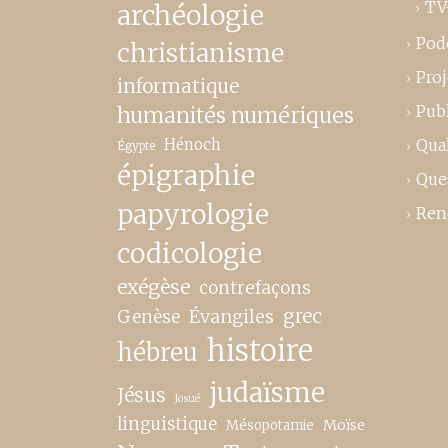
TV
archéologie
Pod
christianisme
Proj
informatique
Publ
humanités numériques
Hénoch
Qual
Égypte
épigraphie
Que
papyrologie
Ren
codicologie
exégèse
contrefaçons
grec
Genèse
Évangiles
histoire
hébreu
judaïsme
Jésus
Josué
linguistique
Moïse
Mésopotamie