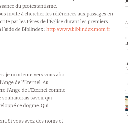
A
aissance du protestantisme.
vous invite à chercher les références aux passages en
écrite par les Pères de l’Église durant les premiers
A
à l’aide de Biblindex :
http://www.biblindex.mom.fr
i
I
J
I
J
s, je m’oriente vers vous afin
 l’Ange de l’Eternel. Au
c
J
ère l’Ange de l’Eternel comme
e souhaiterais savoir qui
éveloppé ce dogme. Qui,
J
nt. Si vous avez des noms et