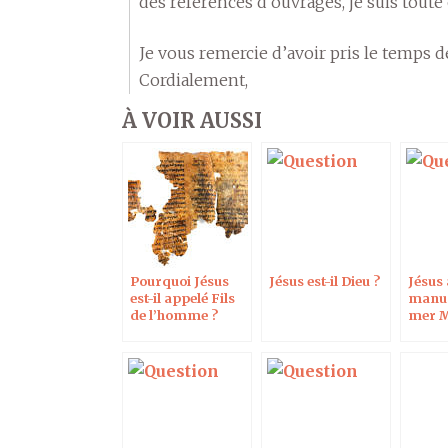
des références d’ouvrages, je suis toute 
Je vous remercie d’avoir pris le temps d
Cordialement,
À VOIR AUSSI
Pourquoi Jésus
Jésus est-il Dieu ?
Jésus
est-il appelé Fils
manus
de l’homme ?
mer M
Dans le journal
Réforme