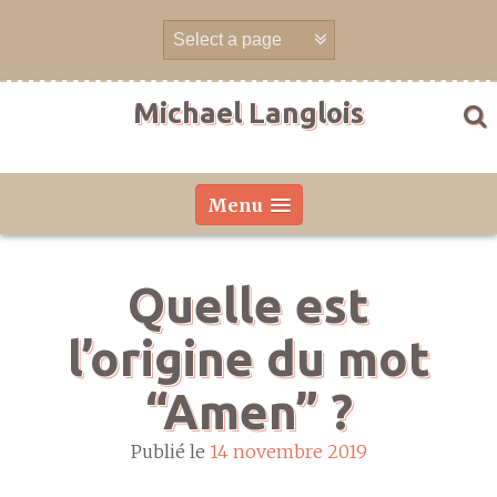
Aller
directement
au
contenu
Michael Langlois
Menu
Quelle est
l’origine du mot
“Amen” ?
Publié le
14 novembre 2019