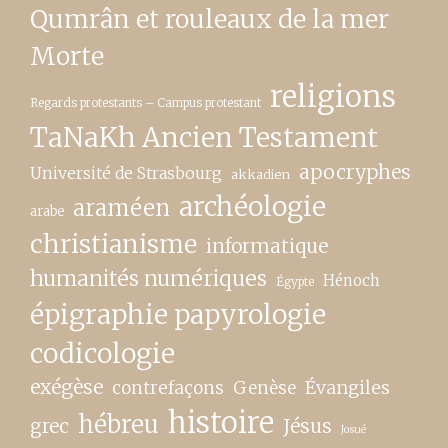
Qumrân et rouleaux de la mer
Morte
religions
Regards protestants – Campus protestant
TaNaKh Ancien Testament
apocryphes
Université de Strasbourg
akkadien
archéologie
araméen
arabe
christianisme
informatique
humanités numériques
Hénoch
Égypte
épigraphie papyrologie
codicologie
exégèse
contrefaçons
Genèse
Évangiles
histoire
hébreu
grec
Jésus
Josué