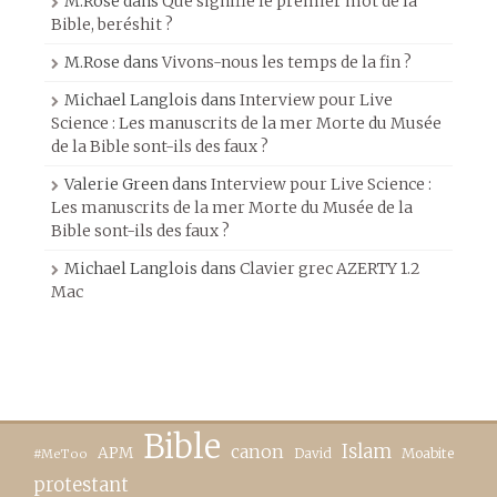
M.Rose
dans
Que signifie le premier mot de la
Bible, beréshit ?
M.Rose
dans
Vivons-nous les temps de la fin ?
Michael Langlois
dans
Interview pour Live
Science : Les manuscrits de la mer Morte du Musée
de la Bible sont-ils des faux ?
Valerie Green
dans
Interview pour Live Science :
Les manuscrits de la mer Morte du Musée de la
Bible sont-ils des faux ?
Michael Langlois
dans
Clavier grec AZERTY 1.2
Mac
Bible
canon
Islam
APM
David
Moabite
#MeToo
protestant