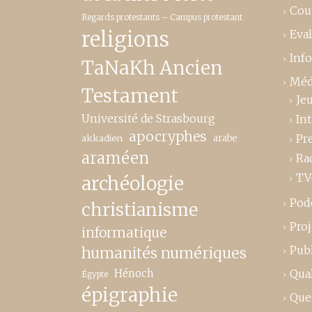
Cou
Regards protestants – Campus protestant
religions
Eva
Inf
TaNaKh Ancien
Méd
Testament
Je
Université de Strasbourg
In
apocryphes
Pr
akkadien
arabe
araméen
Ra
TV
archéologie
Pod
christianisme
Proj
informatique
Publ
humanités numériques
Hénoch
Qual
Égypte
épigraphie
Que