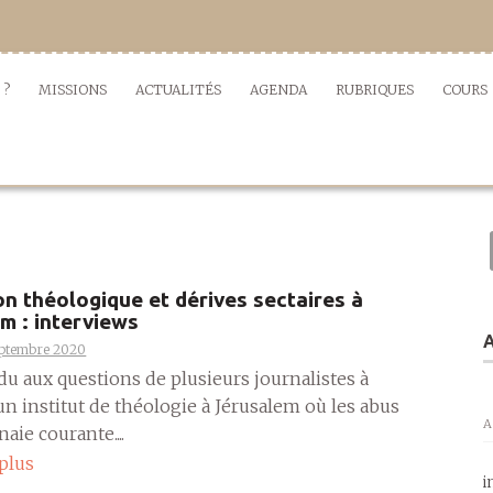
 ?
MISSIONS
ACTUALITÉS
AGENDA
RUBRIQUES
COURS
n théologique et dérives sectaires à
m : interviews
A
eptembre 2020
du aux questions de plusieurs journalistes à
n institut de théologie à Jérusalem où les abus
A
ie courante....
 plus
i