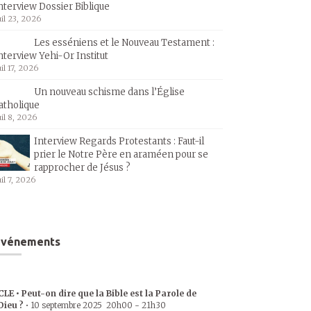
nterview Dossier Biblique
uil 23, 2026
Les esséniens et le Nouveau Testament :
nterview Yehi-Or Institut
uil 17, 2026
Un nouveau schisme dans l’Église
atholique
uil 8, 2026
Interview Regards Protestants : Faut-il
prier le Notre Père en araméen pour se
rapprocher de Jésus ?
uil 7, 2026
Événements
CLE • Peut-on dire que la Bible est la Parole de
Dieu ?
•
10 septembre 2025
20h00
-
21h30