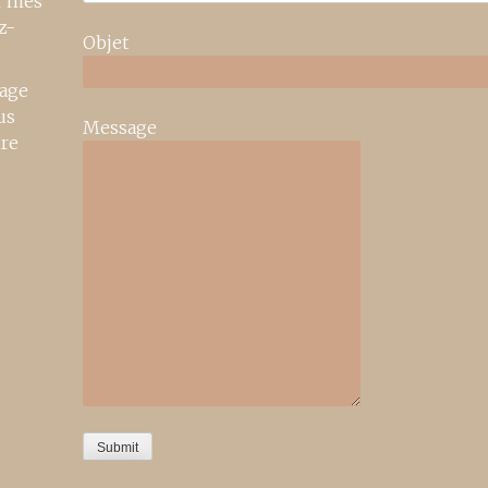
r mes
z-
Objet
age
us
Message
ire