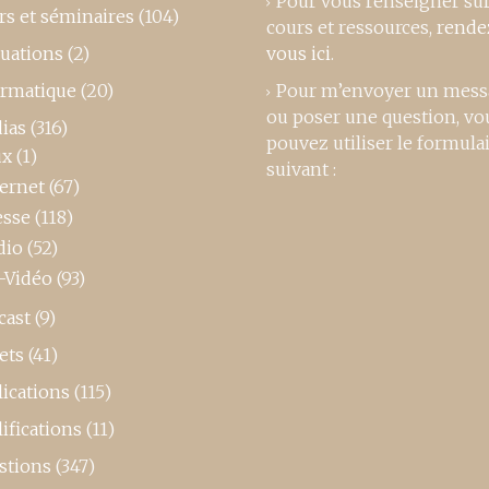
Pour vous renseigner su
rs et séminaires
(104)
cours et ressources,
rende
luations
(2)
vous ici
.
ormatique
(20)
Pour m’envoyer un mess
ou poser une question, vo
ias
(316)
pouvez utiliser le formula
ux
(1)
suivant :
ternet
(67)
esse
(118)
dio
(52)
-Vidéo
(93)
cast
(9)
ets
(41)
ications
(115)
ifications
(11)
stions
(347)