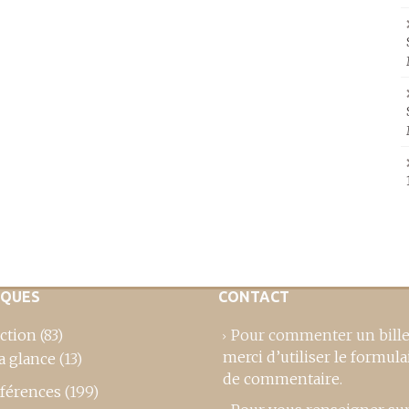
IQUES
CONTACT
ction
(83)
Pour commenter un bille
merci d’utiliser le formula
a glance
(13)
de commentaire
.
férences
(199)