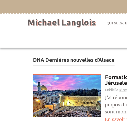
Aller
directement
au
Michael Langlois
contenu
QUI SUIS-JE
DNA Dernières nouvelles d’Alsace
Formatio
Jérusale
Publié le
16 s
J’ai répon
propos d’u
sont monna
En savoir