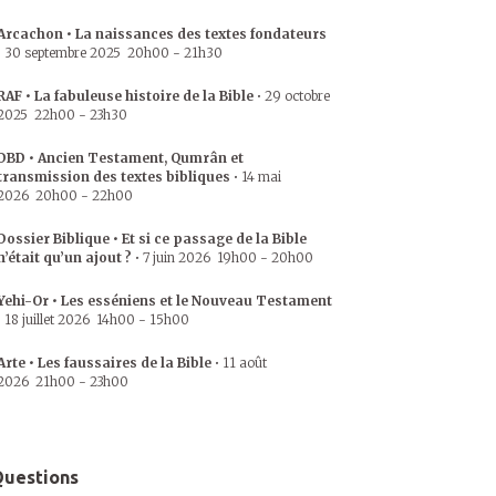
Arcachon • La naissances des textes fondateurs
•
30 septembre 2025
20h00
-
21h30
RAF • La fabuleuse histoire de la Bible
•
29 octobre
2025
22h00
-
23h30
DBD • Ancien Testament, Qumrân et
transmission des textes bibliques
•
14 mai
2026
20h00
-
22h00
Dossier Biblique • Et si ce passage de la Bible
n’était qu’un ajout ?
•
7 juin 2026
19h00
-
20h00
Yehi-Or • Les esséniens et le Nouveau Testament
•
18 juillet 2026
14h00
-
15h00
Arte • Les faussaires de la Bible
•
11 août
2026
21h00
-
23h00
uestions