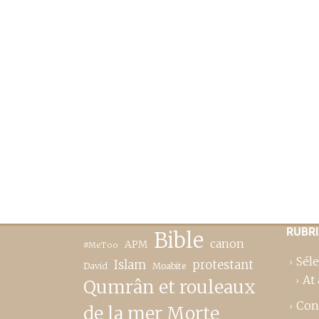
RUBR
Bible
canon
APM
#MeToo
Séle
Islam
protestant
David
Moabite
At 
Qumrân et rouleaux
Con
de la mer Morte