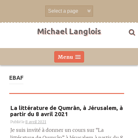
Aller
directement
au
contenu
Michael Langlois
Menu
EBAF
La littérature de Qumrân, à Jérusalem, à
partir du 8 avril 2021
Publié le
8 avril 2021
Je suis invité à donner un cours sur “La
littérature de Qumrân” à Jérusalem à partir du 8