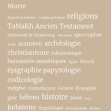
Morte
religions
Regards protestants – Campus protestant
TaNaKh Ancien Testament
apocryphes
Université de Strasbourg
akkadien
archéologie
araméen
arabe
christianisme
informatique
humanités numériques
Hénoch
Égypte
épigraphie papyrologie
codicologie
exégèse
contrefaçons
Genèse
Évangiles
histoire
hébreu
grec
Jésus
Josué
judaïsme
linguistique
Moïse
Mésopotamie