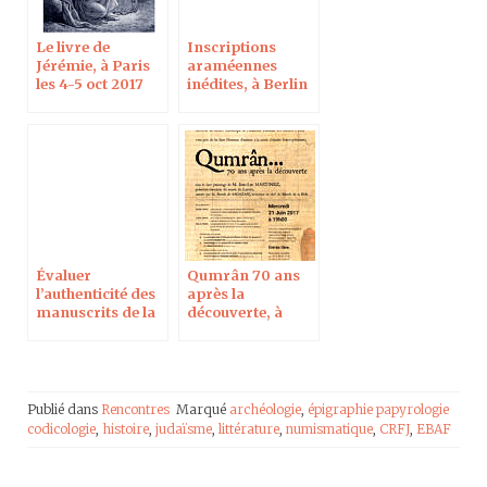
Le livre de
Inscriptions
Jérémie, à Paris
araméennes
les 4-5 oct 2017
inédites, à Berlin
le 8 août 2017
Évaluer
Qumrân 70 ans
l’authenticité des
après la
manuscrits de la
découverte, à
mer morte, à
l’Académie
Berlin le 8 août
Polonaise des
2017
Sciences à Paris
Publié dans
Rencontres
Marqué
archéologie
,
épigraphie papyrologie
codicologie
,
histoire
,
judaïsme
,
littérature
,
numismatique
,
CRFJ
,
EBAF