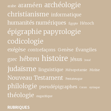
archéologie
araméen
arabe
christianisme
informatique
humanités numériques
Hénoch
Égypte
épigraphie papyrologie
codicologie
exégèse
contrefaçons
Genèse
Évangiles
histoire
hébreu
grec
Jésus
Josué
judaïsme
linguistique
Moïse
Mésopotamie
Nouveau Testament
Pentateuque
philologie
pseudépigraphes
Coran
syriaque
théologie
ougaritique
RUBRIQUES