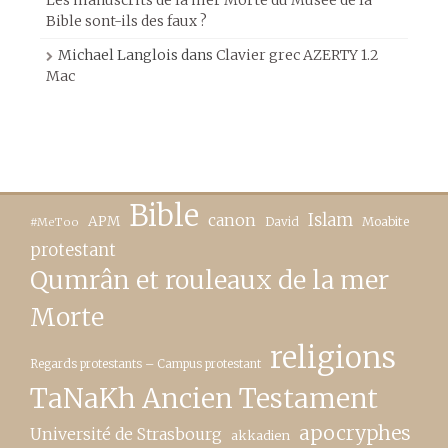
Les manuscrits de la mer Morte du Musée de la
Bible sont-ils des faux ?
Michael Langlois
dans
Clavier grec AZERTY 1.2
Mac
Bible
canon
Islam
APM
David
Moabite
#MeToo
protestant
Qumrân et rouleaux de la mer
Morte
religions
Regards protestants – Campus protestant
TaNaKh Ancien Testament
apocryphes
Université de Strasbourg
akkadien