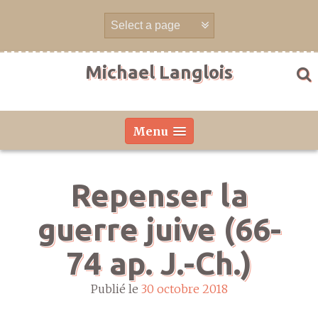
Aller
directement
au
contenu
Michael Langlois
Menu
Repenser la
guerre juive (66-
74 ap. J.-Ch.)
Publié le
30 octobre 2018