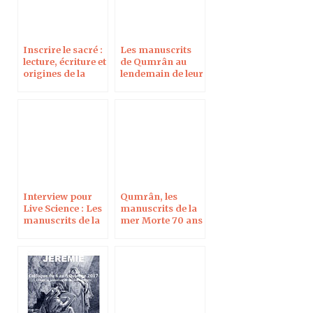
Inscrire le sacré :
Les manuscrits
lecture, écriture et
de Qumrân au
origines de la
lendemain de leur
Bible, à Denver
70e anniversaire
Interview pour
Qumrân, les
Live Science : Les
manuscrits de la
manuscrits de la
mer Morte 70 ans
mer Morte du
après, à Blois le 7
Musée de la Bible
oct 2017
sont-ils des faux ?