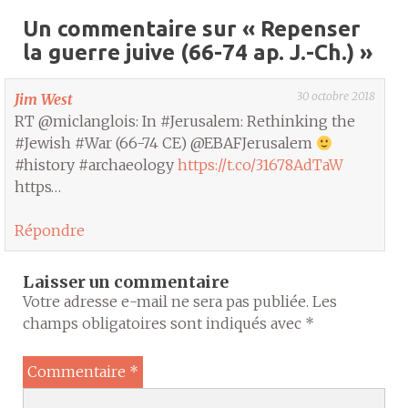
Un commentaire sur «
Repenser
la guerre juive (66-74 ap. J.-Ch.)
»
30 octobre 2018
Jim West
RT @miclanglois: In #Jerusalem: Rethinking the
#Jewish #War (66-74 CE) @EBAFJerusalem
#history #archaeology
https://t.co/31678AdTaW
https…
Répondre
Laisser un commentaire
Votre adresse e-mail ne sera pas publiée.
Les
champs obligatoires sont indiqués avec
*
Commentaire
*