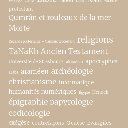
canon
Islam
APM
David
Moabite
#MeToo
protestant
Qumrân et rouleaux de la mer
Morte
religions
Regards protestants – Campus protestant
TaNaKh Ancien Testament
apocryphes
Université de Strasbourg
akkadien
archéologie
araméen
arabe
christianisme
informatique
humanités numériques
Hénoch
Égypte
épigraphie papyrologie
codicologie
exégèse
contrefaçons
Genèse
Évangiles