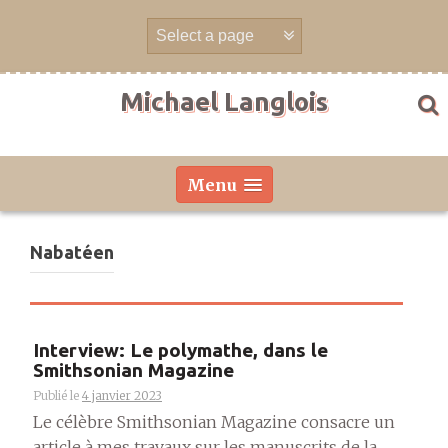
Aller
directement
au
contenu
Michael Langlois
Menu
Nabatéen
Interview: Le polymathe, dans le
Smithsonian Magazine
Publié le
4 janvier 2023
Le célèbre Smithsonian Magazine consacre un
article à mes travaux sur les manuscrits de la