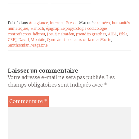
entretien dans La
Vie
Publié dans
At a glance
,
Internet
,
Presse
Marqué
araméen
,
humanités
numériques
,
Hénoch
,
épigraphie papyrologie codicologie
,
contrefaçons
,
hébreu
,
Josué
,
nabatéen
,
pseudépigraphes
,
AIBL
,
Bible
,
CRFJ
,
David
,
Moabite
,
Qumrân et rouleaux de la mer Morte
,
Smithsonian Magazine
Laisser un commentaire
Votre adresse e-mail ne sera pas publiée.
Les
champs obligatoires sont indiqués avec
*
Commentaire
*