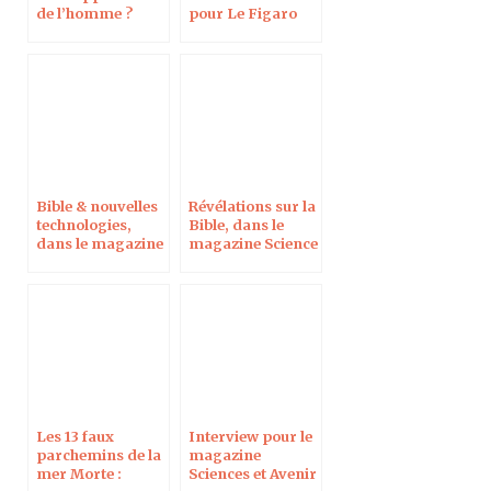
de l’homme ?
pour Le Figaro
Dans le journal
Magazine
Réforme
Bible & nouvelles
Révélations sur la
technologies,
Bible, dans le
dans le magazine
magazine Science
Pèlerin en ligne
& Vie
Les 13 faux
Interview pour le
parchemins de la
magazine
mer Morte :
Sciences et Avenir