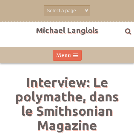
Aller
directement
au
contenu
Michael Langlois
Menu
Interview: Le
polymathe, dans
le Smithsonian
Magazine