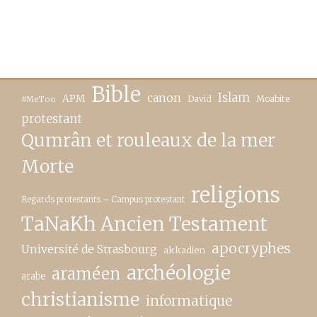
Bible
canon
Islam
APM
David
Moabite
#MeToo
protestant
Qumrân et rouleaux de la mer
Morte
religions
Regards protestants – Campus protestant
TaNaKh Ancien Testament
apocryphes
Université de Strasbourg
akkadien
archéologie
araméen
arabe
christianisme
informatique