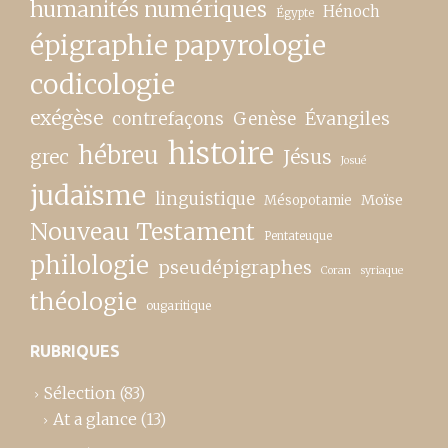
humanités numériques
Hénoch
Égypte
épigraphie papyrologie
codicologie
exégèse
contrefaçons
Genèse
Évangiles
histoire
hébreu
grec
Jésus
Josué
judaïsme
linguistique
Moïse
Mésopotamie
Nouveau Testament
Pentateuque
philologie
pseudépigraphes
Coran
syriaque
théologie
ougaritique
RUBRIQUES
Sélection
(83)
At a glance
(13)