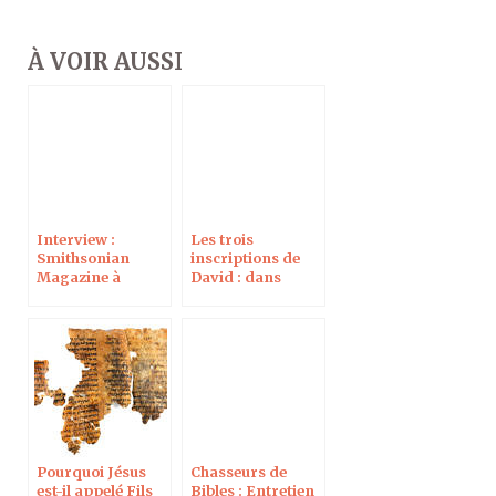
À VOIR AUSSI
Interview :
Les trois
Smithsonian
inscriptions de
Magazine à
David : dans
propos des
Watch Jerusalem
origines du
judaïsme
Pourquoi Jésus
Chasseurs de
est-il appelé Fils
Bibles : Entretien