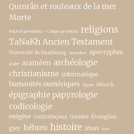
Qumrân et rouleaux de la mer
Morte
religions
Regards protestants – Campus protestant
TaNaKh Ancien Testament
apocryphes
Université de Strasbourg
akkadien
archéologie
araméen
arabe
christianisme
informatique
humanités numériques
Hénoch
Égypte
épigraphie papyrologie
codicologie
exégèse
contrefaçons
Genèse
Évangiles
histoire
hébreu
grec
Jésus
Josué