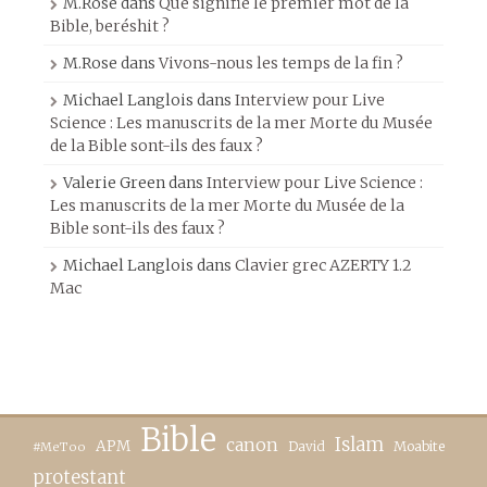
M.Rose
dans
Que signifie le premier mot de la
Bible, beréshit ?
M.Rose
dans
Vivons-nous les temps de la fin ?
Michael Langlois
dans
Interview pour Live
Science : Les manuscrits de la mer Morte du Musée
de la Bible sont-ils des faux ?
Valerie Green
dans
Interview pour Live Science :
Les manuscrits de la mer Morte du Musée de la
Bible sont-ils des faux ?
Michael Langlois
dans
Clavier grec AZERTY 1.2
Mac
Bible
canon
Islam
APM
David
Moabite
#MeToo
protestant