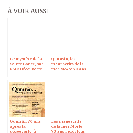
À VOIR AUSSI
Le mystère de la
Qumrân, les
Sainte Lance, sur
manuscrits de la
RMC Découverte
mer Morte 70 ans
après, à Blois le 7
oct 2017
Qumrân 70 ans
Les manuscrits
après la
de la mer Morte
découverte, à
70 ans après leur