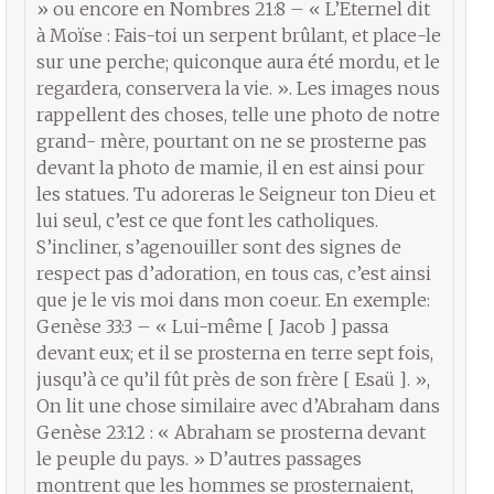
» ou encore en Nombres 21:8 – « L’Eternel dit
à Moïse : Fais-toi un serpent brûlant, et place-le
sur une perche; quiconque aura été mordu, et le
regardera, conservera la vie. ». Les images nous
rappellent des choses, telle une photo de notre
grand- mère, pourtant on ne se prosterne pas
devant la photo de mamie, il en est ainsi pour
les statues. Tu adoreras le Seigneur ton Dieu et
lui seul, c’est ce que font les catholiques.
S’incliner, s’agenouiller sont des signes de
respect pas d’adoration, en tous cas, c’est ainsi
que je le vis moi dans mon coeur. En exemple:
Genèse 33:3 – « Lui-même [ Jacob ] passa
devant eux; et il se prosterna en terre sept fois,
jusqu’à ce qu’il fût près de son frère [ Esaü ]. »,
On lit une chose similaire avec d’Abraham dans
Genèse 23:12 : « Abraham se prosterna devant
le peuple du pays. » D’autres passages
montrent que les hommes se prosternaient,