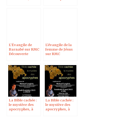
l’Académie
découverte, en
Polonaise des
direct sur RCF
Sciences à Paris
L’Évangile de
L’évangile de la
Barnabé sur RMC
femme de Jésus
Découverte
sur RMC
Découverte
La Bible cachée :
La Bible cachée :
le mystère des
le mystère des
apocryphes, à
apocryphes, à
Chartres
Liège