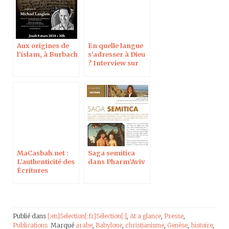
Aux origines de
En quelle langue
l’islam, à Burbach
s’adresser à Dieu
? Interview sur
Outre-Mer 1ère
MaCasbah.net :
Saga semitica
L’authenticité des
dans Pharm’Aviv
Écritures
Publié dans
[:en]Selection[:fr]Sélection[:]
,
At a glance
,
Presse
,
Publications
Marqué
arabe
,
Babylone
,
christianisme
,
Genèse
,
histoire
,