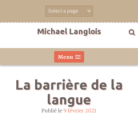
Aller
directement
au
contenu
Michael Langlois
Menu
La barrière de la
langue
Publié le
9 février 2021