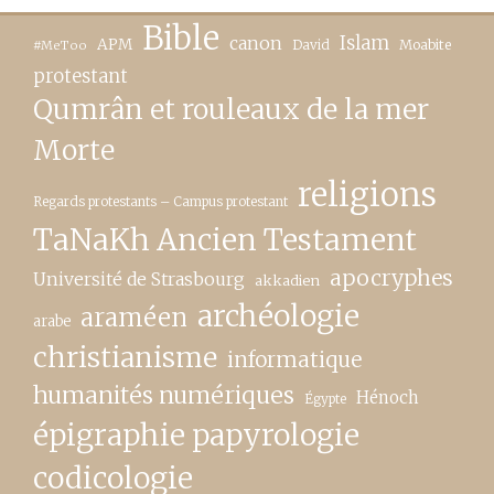
Bible
canon
Islam
APM
David
Moabite
#MeToo
protestant
Qumrân et rouleaux de la mer
Morte
religions
Regards protestants – Campus protestant
TaNaKh Ancien Testament
apocryphes
Université de Strasbourg
akkadien
archéologie
araméen
arabe
christianisme
informatique
humanités numériques
Hénoch
Égypte
épigraphie papyrologie
codicologie