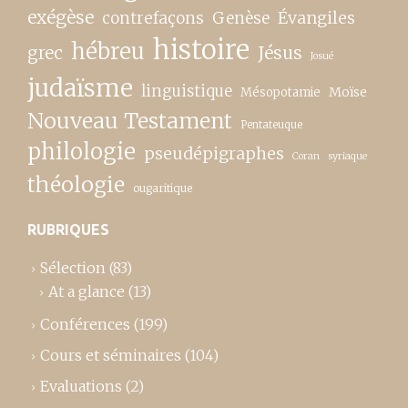
exégèse
contrefaçons
Genèse
Évangiles
histoire
hébreu
grec
Jésus
Josué
judaïsme
linguistique
Moïse
Mésopotamie
Nouveau Testament
Pentateuque
philologie
pseudépigraphes
Coran
syriaque
théologie
ougaritique
RUBRIQUES
Sélection
(83)
At a glance
(13)
Conférences
(199)
Cours et séminaires
(104)
Evaluations
(2)