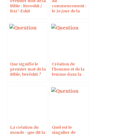
Premier mot de la
Au
Bible : Bereshit /
commencement :
Bar’-Eshit
le 2e jour de la
création
Que signifie le
Création de
premier mot de la
l’homme et de la
Bible, beréshit ?
femme dans la
Genèse
La création du
Quel est le
monde : que dit la
singulier de