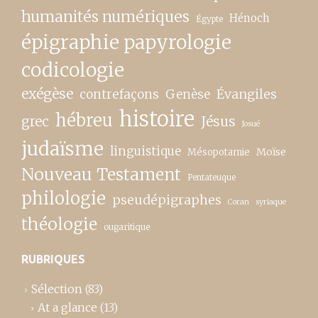
humanités numériques
Hénoch
Égypte
épigraphie papyrologie
codicologie
exégèse
contrefaçons
Genèse
Évangiles
histoire
hébreu
grec
Jésus
Josué
judaïsme
linguistique
Moïse
Mésopotamie
Nouveau Testament
Pentateuque
philologie
pseudépigraphes
Coran
syriaque
théologie
ougaritique
RUBRIQUES
Sélection
(83)
At a glance
(13)