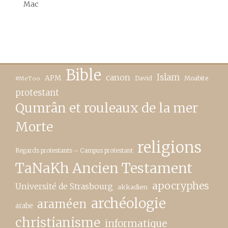
Mac
Bible
canon
Islam
APM
David
Moabite
#MeToo
protestant
Qumrân et rouleaux de la mer
Morte
religions
Regards protestants – Campus protestant
TaNaKh Ancien Testament
apocryphes
Université de Strasbourg
akkadien
archéologie
araméen
arabe
christianisme
informatique