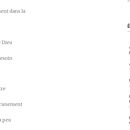
J
ent dans la
e Dieu
besoin
tre
aucunement
 à peu