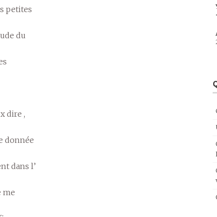
s petites
étude du
es
Q
x dire ,
re donnée
nt dans l’
je me