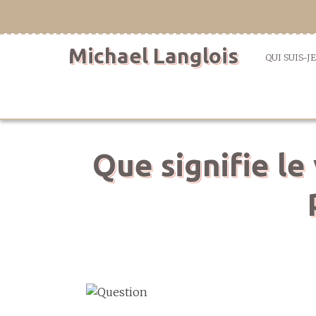
Aller
directement
au
Michael Langlois
contenu
QUI SUIS-JE
Que signifie le