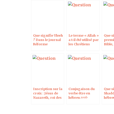
Que signifie Yhwh
Le terme « Allah »
Que si
? Dans le journal
a t-il été utilisé par
premi
Réforme
les Chrétiens
Bible,
arabes pré-
islamiques ?
Inscription sur la
Conjugaison du
Que si
croix : Jésus de
verbe être en
Shadd
Nazareth, roi des
hébreu להיות
hébreu
Juifs
le se
demeu
?