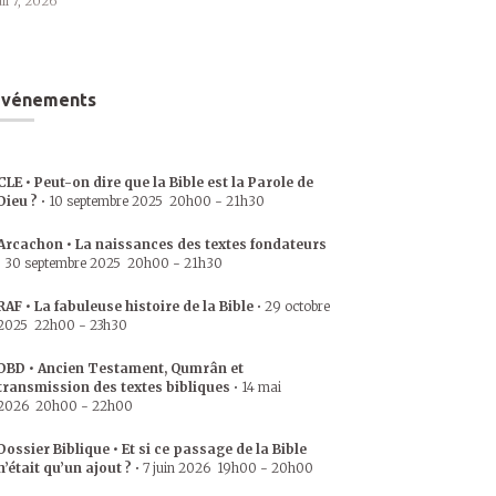
uil 7, 2026
Événements
CLE • Peut-on dire que la Bible est la Parole de
Dieu ?
•
10 septembre 2025
20h00
-
21h30
Arcachon • La naissances des textes fondateurs
•
30 septembre 2025
20h00
-
21h30
RAF • La fabuleuse histoire de la Bible
•
29 octobre
2025
22h00
-
23h30
DBD • Ancien Testament, Qumrân et
transmission des textes bibliques
•
14 mai
2026
20h00
-
22h00
Dossier Biblique • Et si ce passage de la Bible
n’était qu’un ajout ?
•
7 juin 2026
19h00
-
20h00