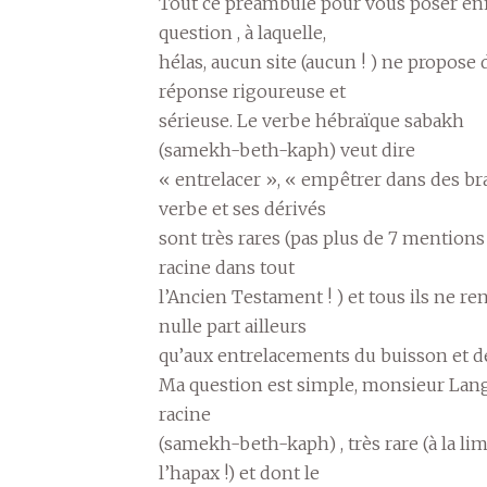
Tout ce préambule pour vous poser en
question , à laquelle,
hélas, aucun site (aucun ! ) ne propose 
réponse rigoureuse et
sérieuse. Le verbe hébraïque sabakh
(samekh-beth-kaph) veut dire
« entrelacer », « empêtrer dans des br
verbe et ses dérivés
sont très rares (pas plus de 7 mentions
racine dans tout
l’Ancien Testament ! ) et tous ils ne re
nulle part ailleurs
qu’aux entrelacements du buisson et de 
Ma question est simple, monsieur Langl
racine
(samekh-beth-kaph) , très rare (à la lim
l’hapax !) et dont le