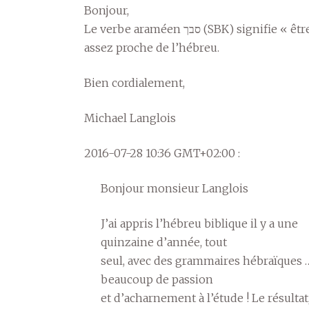
Bonjour,
Le verbe araméen סבך (SBK) signifie « être attaché » (ou « attacher » au causatif), un sens
assez proche de l’hébreu.
Bien cordialement,
Michael Langlois
2016-07-28 10:36 GMT+02:00 :
Bonjour monsieur Langlois
J’ai appris l’hébreu biblique il y a une
quinzaine d’année, tout
seul, avec des grammaires hébraïques 
beaucoup de passion
et d’acharnement à l’étude ! Le résultat,