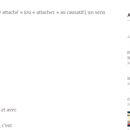
A
A
i
I
J
I
J
c
J
…et avec
 c’est