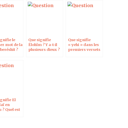
gnifie le
Que signifie
Que signifie
er mot de la
Élohîm ? Y a-t-il
« yehi » dans les
 beréshit ?
plusieurs dieux ?
premiers versets
de la Genèse ?
gnifie El
aï en
 ? Quel est
ns du mot
re en grec