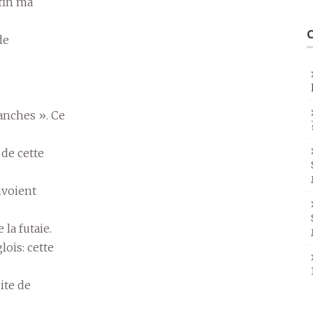
fin ma
de
anches ». Ce
 de cette
nvoient
la futaie.
ois: cette
ite de