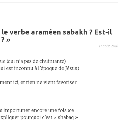
e le verbe araméen sabakh ? Est-il
 ?
»
17 août 2016
que (qui n’a pas de chuintante)
Il est infiniment mieux attesté de סבך (qui est inconnu à l’époque de Jésus)
ent ici, et rien ne vient favoriser
s importuner encore une fois (ce
’expliquer pourquoi c’est « shabaq »