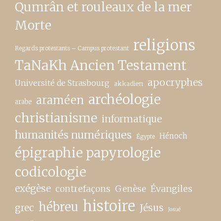
Qumrân et rouleaux de la mer
Morte
religions
Regards protestants – Campus protestant
TaNaKh Ancien Testament
apocryphes
Université de Strasbourg
akkadien
archéologie
araméen
arabe
christianisme
informatique
humanités numériques
Hénoch
Égypte
épigraphie papyrologie
codicologie
exégèse
contrefaçons
Genèse
Évangiles
histoire
hébreu
grec
Jésus
Josué