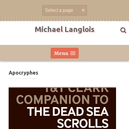
Aller
directement
au
contenu
Michael Langlois
Menu
Apocryphes