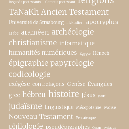
religions
Regards protestants – Campus protestant
TaNaKh Ancien Testament
apocryphes
Université de Strasbourg
akkadien
archéologie
araméen
arabe
christianisme
informatique
humanités numériques
Hénoch
Égypte
épigraphie papyrologie
codicologie
exégèse
contrefaçons
Genèse
Évangiles
histoire
hébreu
grec
Jésus
Josué
judaïsme
linguistique
Moïse
Mésopotamie
Nouveau Testament
Pentateuque
philologie
pseudépigraphes
Coran
syriaque