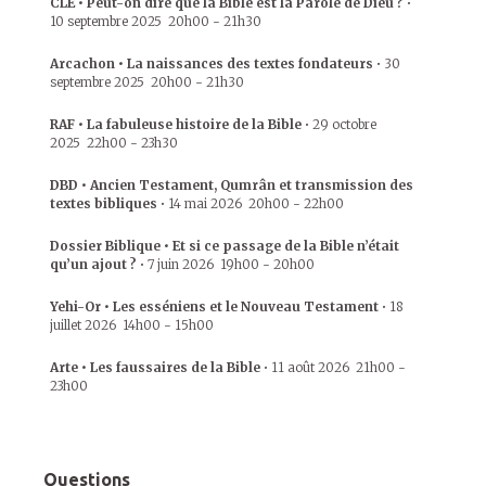
CLE • Peut-on dire que la Bible est la Parole de Dieu ?
•
10 septembre 2025
20h00
-
21h30
Arcachon • La naissances des textes fondateurs
•
30
septembre 2025
20h00
-
21h30
RAF • La fabuleuse histoire de la Bible
•
29 octobre
2025
22h00
-
23h30
DBD • Ancien Testament, Qumrân et transmission des
textes bibliques
•
14 mai 2026
20h00
-
22h00
Dossier Biblique • Et si ce passage de la Bible n’était
qu’un ajout ?
•
7 juin 2026
19h00
-
20h00
Yehi-Or • Les esséniens et le Nouveau Testament
•
18
juillet 2026
14h00
-
15h00
Arte • Les faussaires de la Bible
•
11 août 2026
21h00
-
23h00
Questions