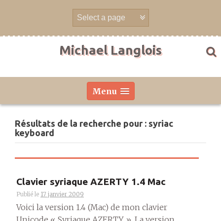
Aller
directement
au
contenu
Michael Langlois
Menu
Résultats de la recherche pour :
syriac
keyboard
Clavier syriaque AZERTY 1.4 Mac
Publié le
17 janvier 2009
Voici la version 1.4 (Mac) de mon clavier
Unicode « Syriaque AZERTY ». La version