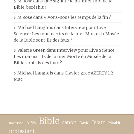
M.Rose
dans
Que signifie le premier mot de la
Bible, beréshit ?
M.Rose
dans
Vivons-nous les temps de la fin ?
Michael Langlois
dans
Interview pour Live
Science : Les manuscrits de la mer Morte du Musée
de la Bible sont-ils des faux ?
Valerie Green
dans
Interview pour Live Science :
Les manuscrits de la mer Morte du Musée de la
Bible sont-ils des faux ?
Michael Langlois
dans
Clavier grec AZERTY 1.2
Mac
Bible
canon
Islam
APM
David
Moabite
#MeToo
protestant