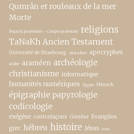
Qumrân et rouleaux de la mer
Morte
religions
Regards protestants – Campus protestant
TaNaKh Ancien Testament
apocryphes
Université de Strasbourg
akkadien
archéologie
araméen
arabe
christianisme
informatique
humanités numériques
Hénoch
Égypte
épigraphie papyrologie
codicologie
exégèse
contrefaçons
Genèse
Évangiles
histoire
hébreu
grec
Jésus
Josué